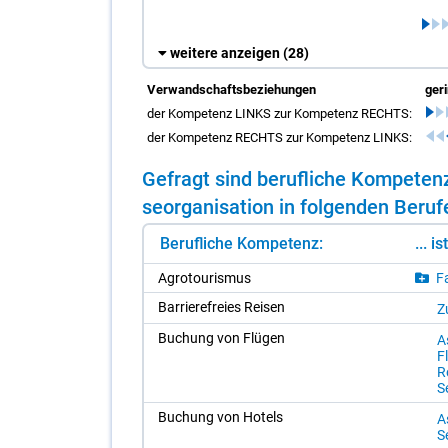
weitere anzeigen
(28)
Verwandschaftsbeziehungen
ger
der Kompetenz LINKS zur Kompetenz RECHTS:
der Kompetenz RECHTS zur Kompetenz LINKS:
Ge­fragt sind be­ruf­li­che Kom­pe­te
se­or­ga­ni­sa­ti­on in fol­gen­den Be­ru­
Berufliche Kompetenz:
... i
Agro­tou­ris­mus
Fa
Bar­rie­re­frei­es Rei­sen
Zu
Bu­chung von Flü­gen
A
F
Re
Se
Bu­chung von Ho­tels
A
Se