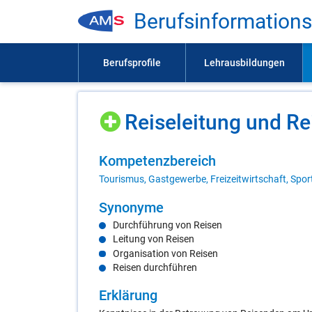
Be­rufs­in­for­ma­ti­on
Rei­se­lei­tung und Rei­
Kom­pe­tenz­be­reich
Tourismus, Gastgewerbe, Freizeitwirtschaft, Spor
Syn­ony­me
Durchführung von Reisen
Leitung von Reisen
Organisation von Reisen
Reisen durchführen
Er­klä­rung