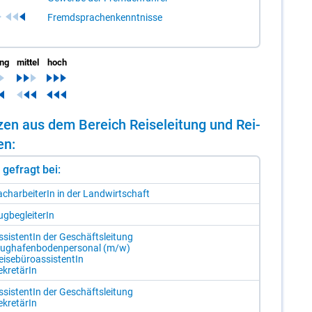
Fremdsprachenkenntnisse
ing
mittel
hoch
n­zen aus dem Be­reich Rei­se­lei­tung und Rei­
fen:
st gefragt bei:
ch­ar­bei­te­rIn in der Land­wirt­schaft
g­be­glei­te­rIn
s­sis­ten­tIn der Ge­schäfts­lei­tung
lug­ha­fen­bo­den­per­so­nal (m/​w)
i­se­bü­ro­as­sis­ten­tIn
­kre­tä­rIn
s­sis­ten­tIn der Ge­schäfts­lei­tung
­kre­tä­rIn