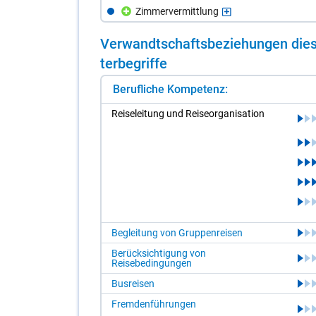
Zimmervermittlung
Ver­wandt­schafts­be­zie­hun­gen die­s
ter­be­grif­fe
Berufliche Kompetenz:
Rei­se­lei­tung und Rei­se­or­ga­ni­sa­ti­on
Begleitung von Gruppenreisen
Berücksichtigung von
Reisebedingungen
Busreisen
Fremdenführungen