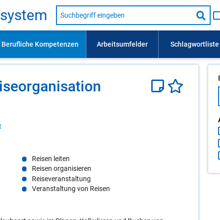
Suche
s­sys­tem
nach
Suc
Beruf,
Lehrausbildung,
star
Kompetenz
usw.
se­or­ga­ni­sa­ti­on
t
Reisen leiten
Reisen organisieren
Reiseveranstaltung
Veranstaltung von Reisen