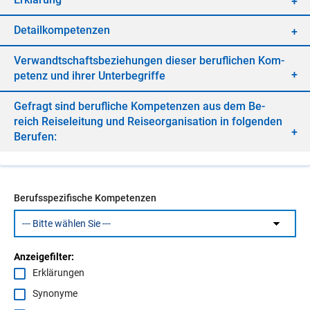
De­tail­kom­pe­ten­zen
Ver­wandt­schafts­be­zie­hun­gen die­ser be­ruf­li­chen Kom­
pe­tenz und ih­rer Un­ter­be­grif­fe
Ge­fragt sind be­ruf­li­che Kom­pe­ten­zen aus dem Be­
reich Rei­se­lei­tung und Rei­se­or­ga­ni­sa­ti­on in fol­gen­den
Be­ru­fen:
Berufsspezifische Kompetenzen
Anzeigefilter:
Erklärungen
Synonyme