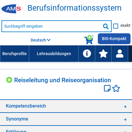
Be­rufs­in­for­ma­ti­ons­sys­tem
Suche
exakt
nach
Suche
Beruf,
Lehrausbildung,
starten
0
Kompetenz
BIS-Kompakt
Deutsch
usw.
Rei­se­lei­tung und Rei­se­or­ga­ni­sa­ti­on
Kom­pe­tenz­be­reich
Syn­ony­me
Er­klä­rung