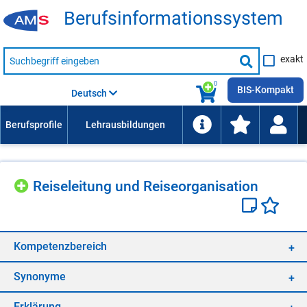
Be­rufs­in­for­ma­ti­ons­sys­tem
Suche
exakt
nach
Suche
Beruf,
Lehrausbildung,
starten
0
Kompetenz
BIS-Kompakt
Deutsch
usw.
Rei­se­lei­tung und Rei­se­or­ga­ni­sa­ti­on
Kom­pe­tenz­be­reich
Syn­ony­me
Er­klä­rung