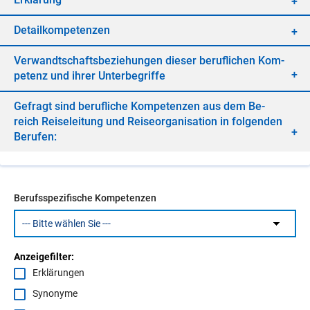
De­tail­kom­pe­ten­zen
Ver­wandt­schafts­be­zie­hun­gen die­ser be­ruf­li­chen Kom­
pe­tenz und ih­rer Un­ter­be­grif­fe
Ge­fragt sind be­ruf­li­che Kom­pe­ten­zen aus dem Be­
reich Rei­se­lei­tung und Rei­se­or­ga­ni­sa­ti­on in fol­gen­den
Be­ru­fen:
Berufsspezifische Kompetenzen
Anzeigefilter:
Erklärungen
Synonyme