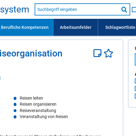
Suche
s­sys­tem
nach
Suc
Beruf,
Lehrausbildung,
star
Kompetenz
usw.
se­or­ga­ni­sa­ti­on
t
Reisen leiten
Reisen organisieren
Reiseveranstaltung
Veranstaltung von Reisen