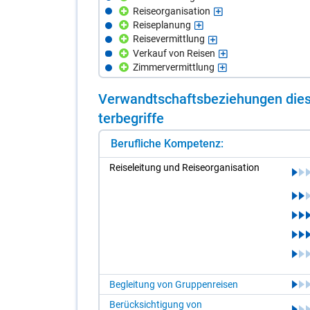
Reiseorganisation
Reiseplanung
Reisevermittlung
Verkauf von Reisen
Zimmervermittlung
Ver­wandt­schafts­be­zie­hun­gen die­s
ter­be­grif­fe
Berufliche Kompetenz:
Rei­se­lei­tung und Rei­se­or­ga­ni­sa­ti­on
Begleitung von Gruppenreisen
Berücksichtigung von