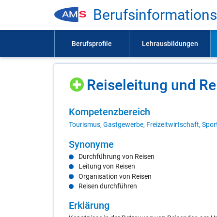
Be­rufs­in­for­ma­ti­on
Rei­se­lei­tung und Rei­
Kom­pe­tenz­be­reich
Tourismus, Gastgewerbe, Freizeitwirtschaft, Spor
Syn­ony­me
Durchführung von Reisen
Leitung von Reisen
Organisation von Reisen
Reisen durchführen
Er­klä­rung