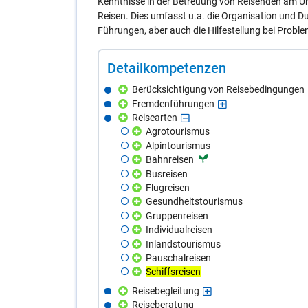
Kenntnisse in der Betreuung von Reisenden am Ur
Reisen. Dies umfasst u.a. die Organisation und 
Führungen, aber auch die Hilfestellung bei Problem
De­tail­kom­pe­ten­zen
Berücksichtigung von Reisebedingungen
Fremdenführungen
Reisearten
Agrotourismus
Alpintourismus
Bahnreisen
Busreisen
Flugreisen
Gesundheitstourismus
Gruppenreisen
Individualreisen
Inlandstourismus
Pauschalreisen
Schiffsreisen
Reisebegleitung
Reiseberatung