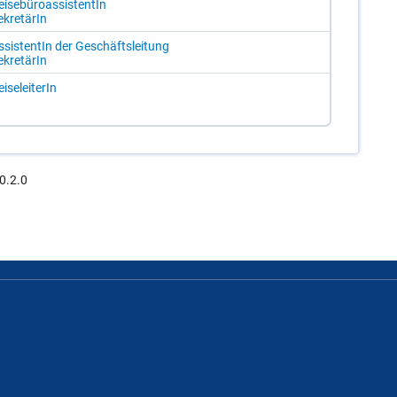
i­se­bü­ro­as­sis­ten­tIn
­kre­tä­rIn
s­sis­ten­tIn der Ge­schäfts­lei­tung
­kre­tä­rIn
i­se­lei­te­rIn
0.2.0