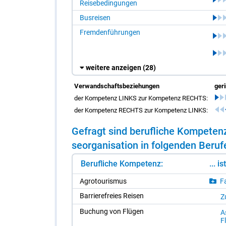
Reisebedingungen
Busreisen
Fremdenführungen
weitere anzeigen
(28)
Verwandschaftsbeziehungen
ger
der Kompetenz LINKS zur Kompetenz RECHTS:
der Kompetenz RECHTS zur Kompetenz LINKS:
Ge­fragt sind be­ruf­li­che Kom­pe­te
se­or­ga­ni­sa­ti­on in fol­gen­den Be­ru­
Berufliche Kompetenz:
... i
Agro­tou­ris­mus
Fa
Bar­rie­re­frei­es Rei­sen
Zu
Bu­chung von Flü­gen
A
F