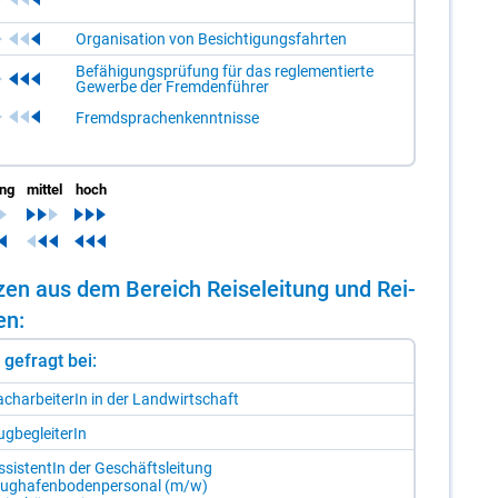
Organisation von Besichtigungsfahrten
Befähigungsprüfung für das reglementierte
Gewerbe der Fremdenführer
Fremdsprachenkenntnisse
ing
mittel
hoch
n­zen aus dem Be­reich Rei­se­lei­tung und Rei­
fen:
st gefragt bei:
ch­ar­bei­te­rIn in der Land­wirt­schaft
g­be­glei­te­rIn
s­sis­ten­tIn der Ge­schäfts­lei­tung
lug­ha­fen­bo­den­per­so­nal (m/​w)