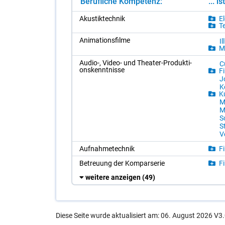
Berufliche Kompetenz:
... i
Akus­tik­tech­nik
El
Te
Ani­ma­ti­ons­fil­me
Il
Me
Au­dio-, Vi­deo- und Thea­ter-Pro­duk­ti­
Cu
ons­kennt­nis­se
Fi
Jo
K
Ku
M
Me
S
St
Ve
Auf­nah­me­tech­nik
Fi
Be­treu­ung der Kom­par­se­rie
Fi
weitere anzeigen
(49)
Diese Seite wurde aktualisiert am: 06. August 2026 V3.