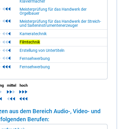
Klaviermacher
Meisterprüfung für das Handwerk der
Orgelbauer
Meisterprüfung für das Handwerk der Streich-
und Saiteninstrumentenerzeuger
Kameratechnik
Filmtechnik
Erstellung von Untertiteln
Fernsehwerbung
Fernsehwerbung
ing
mittel
hoch
n­zen aus dem Be­reich Au­dio-, Vi­deo- und
 fol­gen­den Be­ru­fen: