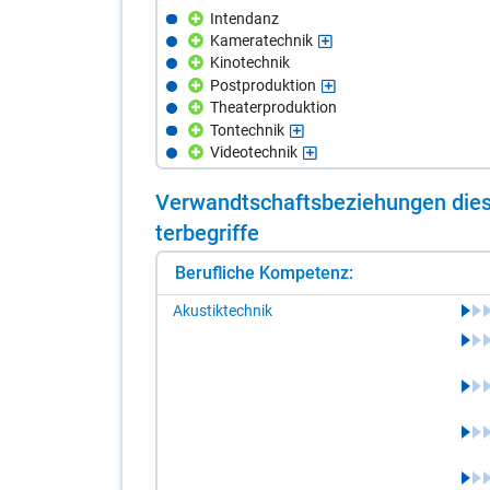
Intendanz
Kameratechnik
Kinotechnik
Postproduktion
Theaterproduktion
Tontechnik
Videotechnik
Ver­wandt­schafts­be­zie­hun­gen die­s
ter­be­grif­fe
Berufliche Kompetenz:
Akustiktechnik