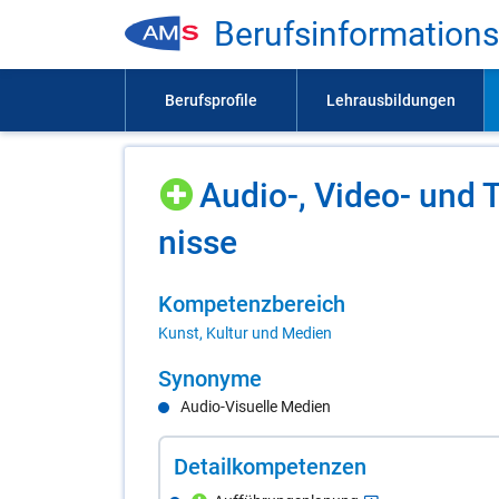
Be­rufs­in­for­ma­ti­on
Au­dio-, Vi­deo- und T
nis­se
Kom­pe­tenz­be­reich
Kunst, Kultur und Medien
Syn­ony­me
Audio-Visuelle Medien
De­tail­kom­pe­ten­zen