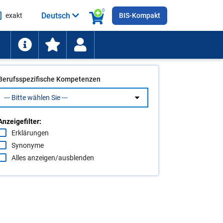
0
Deutsch
exakt
BIS-Kompakt
he
ten
Berufsspezifische Kompetenzen
Anzeigefilter:
Erklärungen
Synonyme
Alles anzeigen/ausblenden