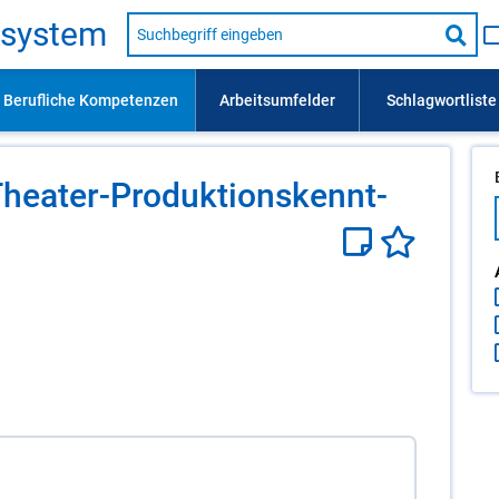
Suche
s­sys­tem
nach
Suc
Beruf,
Lehrausbildung,
star
Kompetenz
usw.
hea­ter-Pro­duk­ti­ons­kennt­