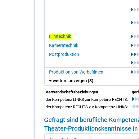
Filmtechnik
Kameratechnik
Postproduktion
Produktion von Werbefilmen
weitere anzeigen
(3)
Verwandschaftsbeziehungen
ger
der Kompetenz LINKS zur Kompetenz RECHTS:
der Kompetenz RECHTS zur Kompetenz LINKS:
Ge­fragt sind be­ruf­li­che Kom­pe­te
Thea­ter-Pro­duk­ti­ons­kennt­nis­se in