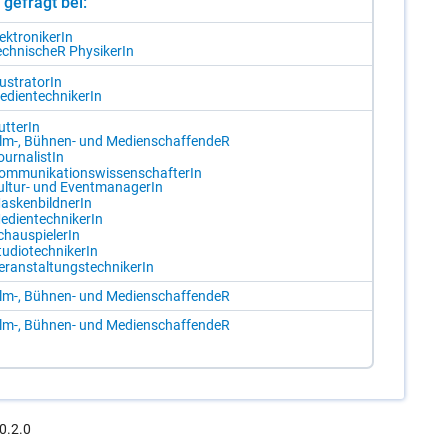
st gefragt bei:
ek­tro­ni­ke­rIn
ch­ni­scheR Phy­si­ke­rIn
­lus­tra­to­rIn
­di­en­tech­ni­ke­rIn
t­te­rIn
lm-, Büh­nen- und Me­di­en­schaf­fen­deR
ur­na­lis­tIn
om­mu­ni­ka­ti­ons­wis­sen­schaf­te­rIn
l­tur- und Event­ma­na­ge­rIn
as­ken­bild­ne­rIn
­di­en­tech­ni­ke­rIn
chau­spie­le­rIn
u­dio­tech­ni­ke­rIn
r­an­stal­tungs­tech­ni­ke­rIn
lm-, Büh­nen- und Me­di­en­schaf­fen­deR
lm-, Büh­nen- und Me­di­en­schaf­fen­deR
0.2.0