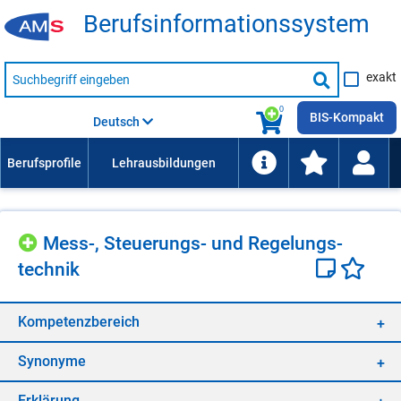
Be­rufs­in­for­ma­ti­ons­sys­tem
Suche
exakt
nach
Suche
Beruf,
Lehrausbildung,
starten
0
Kompetenz
BIS-Kompakt
Deutsch
usw.
Mess-, Steue­rungs- und Re­ge­lungs­
tech­nik
Kom­pe­tenz­be­reich
Syn­ony­me
Er­klä­rung