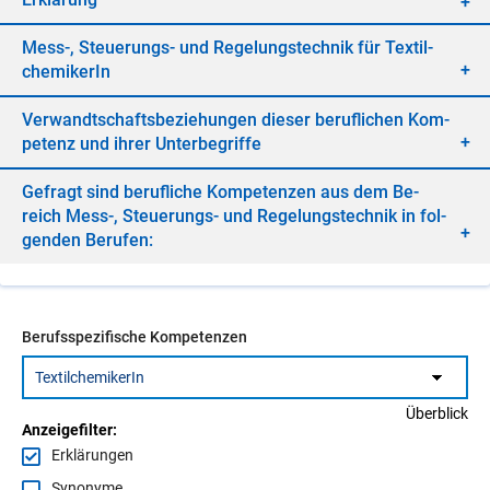
Mess-, Steue­rungs- und Re­ge­lungs­tech­nik für Tex­til­
che­mi­ke­rIn
Ver­wandt­schafts­be­zie­hun­gen die­ser be­ruf­li­chen Kom­
pe­tenz und ih­rer Un­ter­be­grif­fe
Ge­fragt sind be­ruf­li­che Kom­pe­ten­zen aus dem Be­
reich Mess-, Steue­rungs- und Re­ge­lungs­tech­nik in fol­
gen­den Be­ru­fen:
Berufsspezifische Kompetenzen
Überblick
Anzeigefilter:
Erklärungen
Synonyme