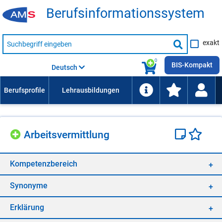
Be­rufs­in­for­ma­ti­ons­sys­tem
Suche
exakt
nach
Suche
Beruf,
Lehrausbildung,
starten
0
Kompetenz
BIS-Kompakt
Deutsch
usw.
Ar­beits­ver­mitt­lung
Kom­pe­tenz­be­reich
Syn­ony­me
Er­klä­rung