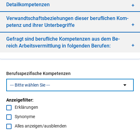
De­tail­kom­pe­ten­zen
Ver­wandt­schafts­be­zie­hun­gen die­ser be­ruf­li­chen Kom­
pe­tenz und ih­rer Un­ter­be­grif­fe
Ge­fragt sind be­ruf­li­che Kom­pe­ten­zen aus dem Be­
reich Ar­beits­ver­mitt­lung in fol­gen­den Be­ru­fen:
Berufsspezifische Kompetenzen
Anzeigefilter:
Erklärungen
Synonyme
Alles anzeigen/ausblenden