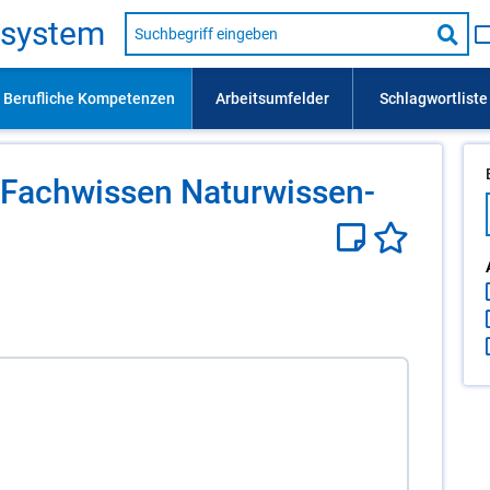
Suche
s­sys­tem
nach
Suc
Beruf,
Lehrausbildung,
star
Kompetenz
usw.
 Fach­wis­sen Na­tur­wis­sen­