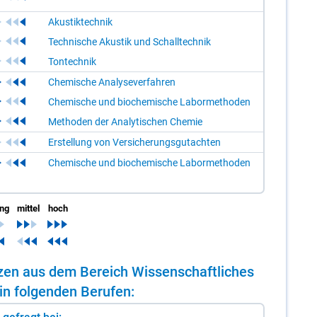
Akustiktechnik
Technische Akustik und Schalltechnik
Tontechnik
Chemische Analyseverfahren
Chemische und biochemische Labormethoden
Methoden der Analytischen Chemie
Erstellung von Versicherungsgutachten
Chemische und biochemische Labormethoden
ing
mittel
hoch
n­zen aus dem Be­reich Wis­sen­schaft­li­ches
in fol­gen­den Be­ru­fen: