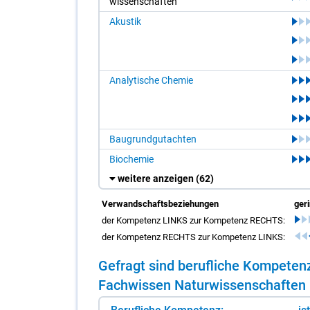
wis­sen­schaf­ten
Akustik
Analytische Chemie
Baugrundgutachten
Biochemie
weitere anzeigen
(62)
Verwandschaftsbeziehungen
ger
der Kompetenz LINKS zur Kompetenz RECHTS:
der Kompetenz RECHTS zur Kompetenz LINKS:
Ge­fragt sind be­ruf­li­che Kom­pe­te
Fach­wis­sen Na­tur­wis­sen­schaf­ten 