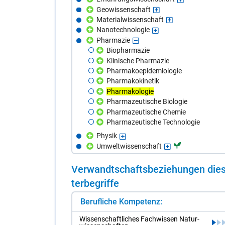
Geowissenschaft
Materialwissenschaft
Nanotechnologie
Pharmazie
Biopharmazie
Klinische Pharmazie
Pharmakoepidemiologie
Pharmakokinetik
Pharmakologie
Pharmazeutische Biologie
Pharmazeutische Chemie
Pharmazeutische Technologie
Physik
Umweltwissenschaft
Ver­wandt­schafts­be­zie­hun­gen die­s
ter­be­grif­fe
Berufliche Kompetenz:
Wis­sen­schaft­li­ches Fach­wis­sen Na­tur­