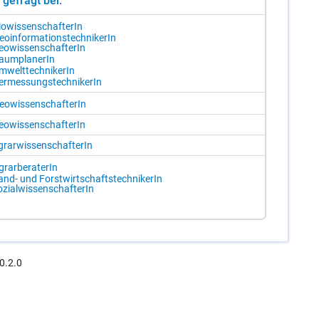
st gefragt bei:
o­wis­sen­schaf­te­rIn
o­in­for­ma­ti­ons­tech­ni­ke­rIn
o­wis­sen­schaf­te­rIn
aum­pla­ne­rIn
­welt­tech­ni­ke­rIn
er­mes­sungs­tech­ni­ke­rIn
eo­wis­sen­schaf­te­rIn
o­wis­sen­schaf­te­rIn
rar­wis­sen­schaf­te­rIn
rar­be­ra­te­rIn
and- und Forst­wirt­schafts­tech­ni­ke­rIn
­zi­al­wis­sen­schaf­te­rIn
0.2.0