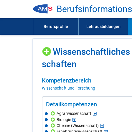
Be­rufs­in­for­ma­ti­on
Wis­sen­schaft­li­ches
schaf­ten
Kom­pe­tenz­be­reich
Wissenschaft und Forschung
De­tail­kom­pe­ten­zen
Agrarwissenschaft
Biologie
Chemie (Wissenschaft)
Ernährungswissenschaft