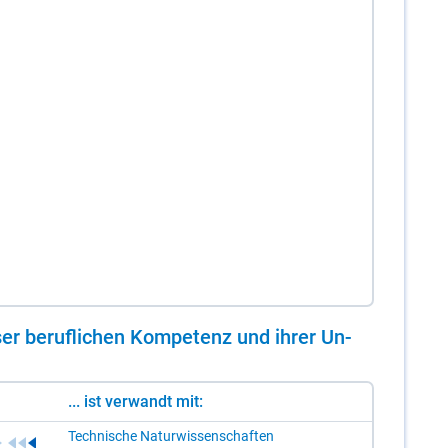
er be­ruf­li­chen Kom­pe­tenz und ih­rer Un­
... ist verwandt mit:
Technische Naturwissenschaften