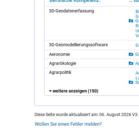
Berufliche Kompetenz:
... i
3D-Geo­da­ten­er­fas­sung
Bi
Ge
Ge
R
Um
V
3D-Geo­mo­del­lie­rungs­soft­ware
G
Ae­ro­no­mie
Ge
Agrar­öko­lo­gie
Ag
Agrar­po­li­tik
Ag
L
So
weitere anzeigen
(150)
Diese Seite wurde aktualisiert am: 06. August 2026 V3.
Wollen Sie einen Fehler melden?