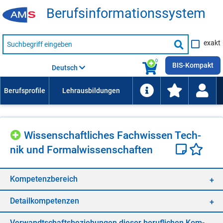
Be­rufs­in­for­ma­ti­ons­sys­tem
Suche
exakt
nach
Suche
Beruf,
Lehrausbildung,
starten
0
Kompetenz
BIS-Kompakt
Deutsch
usw.
Wis­sen­schaft­li­ches Fach­wis­sen Tech­
nik und For­mal­wis­sen­schaf­ten
Kom­pe­tenz­be­reich
De­tail­kom­pe­ten­zen
Ver­wandt­schafts­be­zie­hun­gen die­ser be­ruf­li­chen Kom­