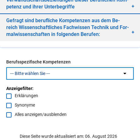
pe­tenz und ih­rer Un­ter­be­grif­fe
Ge­fragt sind be­ruf­li­che Kom­pe­ten­zen aus dem Be­
reich Wis­sen­schaft­li­ches Fach­wis­sen Tech­nik und For­
mal­wis­sen­schaf­ten in fol­gen­den Be­ru­fen:
Berufsspezifische Kompetenzen
Anzeigefilter:
Erklärungen
Synonyme
Alles anzeigen/ausblenden
Diese Seite wurde aktualisiert am: 06. August 2026