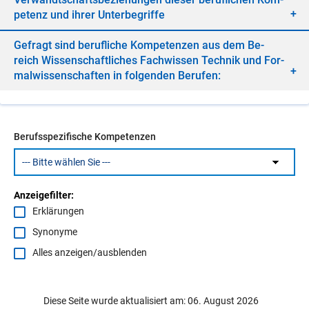
pe­tenz und ih­rer Un­ter­be­grif­fe
Ge­fragt sind be­ruf­li­che Kom­pe­ten­zen aus dem Be­
reich Wis­sen­schaft­li­ches Fach­wis­sen Tech­nik und For­
mal­wis­sen­schaf­ten in fol­gen­den Be­ru­fen:
Berufsspezifische Kompetenzen
Anzeigefilter:
Erklärungen
Synonyme
Alles anzeigen/ausblenden
Diese Seite wurde aktualisiert am: 06. August 2026