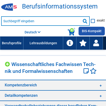
Be­rufs­in­for­ma­ti­ons­sys­tem
Suche
exakt
nach
Suche
Beruf,
Lehrausbildung,
starten
0
Kompetenz
BIS-Kompakt
Deutsch
usw.
Wis­sen­schaft­li­ches Fach­wis­sen Tech­
nik und For­mal­wis­sen­schaf­ten
Kom­pe­tenz­be­reich
De­tail­kom­pe­ten­zen
Ver­wandt­schafts­be­zie­hun­gen die­ser be­ruf­li­chen Kom­