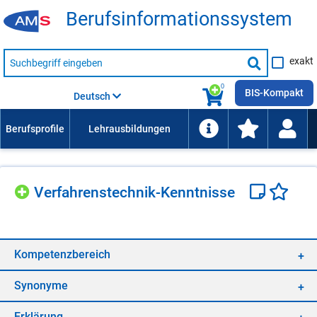
Be­rufs­in­for­ma­ti­ons­sys­tem
Suche
exakt
nach
Suche
Beruf,
Lehrausbildung,
starten
0
Kompetenz
BIS-Kompakt
Deutsch
usw.
Ver­fah­rens­tech­nik-Kennt­nis­se
Kom­pe­tenz­be­reich
Syn­ony­me
Er­klä­rung