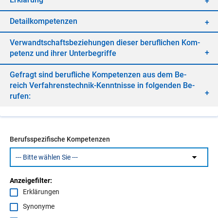
De­tail­kom­pe­ten­zen
Ver­wandt­schafts­be­zie­hun­gen die­ser be­ruf­li­chen Kom­
pe­tenz und ih­rer Un­ter­be­grif­fe
Ge­fragt sind be­ruf­li­che Kom­pe­ten­zen aus dem Be­
reich Ver­fah­rens­tech­nik-Kennt­nis­se in fol­gen­den Be­
ru­fen:
Berufsspezifische Kompetenzen
Anzeigefilter:
Erklärungen
Synonyme