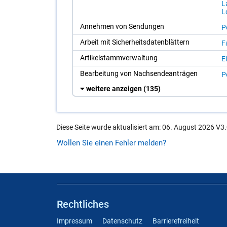
La
Lo
An­neh­men von Sen­dun­gen
Po
Ar­beit mit Si­cher­heits­da­ten­blät­tern
F
Ar­ti­kel­stamm­ver­wal­tung
Ei
Be­ar­bei­tung von Nach­sen­de­an­trä­gen
Po
weitere anzeigen
(135)
Diese Seite wurde aktualisiert am: 06. August 2026 V3.
Wollen Sie einen Fehler melden?
Rechtliches
Impressum
Datenschutz
Barrierefreiheit