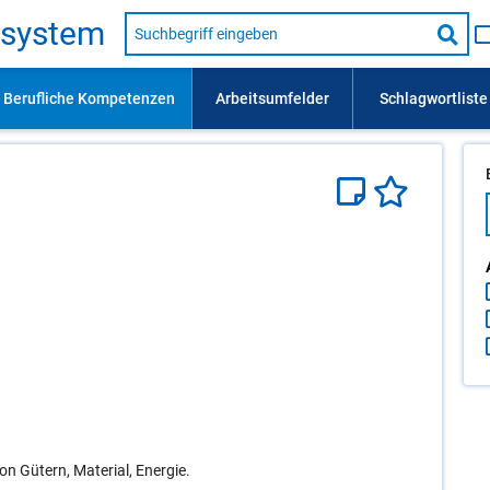
Suche
s­sys­tem
nach
Suc
Beruf,
Lehrausbildung,
star
Kompetenz
usw.
n Gütern, Material, Energie.