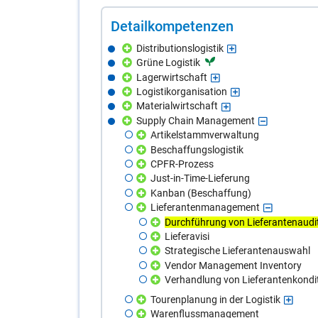
De­tail­kom­pe­ten­zen
Distributionslogistik
Grüne Logistik
Lagerwirtschaft
Logistikorganisation
Materialwirtschaft
Supply Chain Management
Artikelstammverwaltung
Beschaffungslogistik
CPFR-Prozess
Just-in-Time-Lieferung
Kanban (Beschaffung)
Lieferantenmanagement
Durchführung von Lieferantenaudi
Lieferavisi
Strategische Lieferantenauswahl
Vendor Management Inventory
Verhandlung von Lieferantenkondi
Tourenplanung in der Logistik
Warenflussmanagement