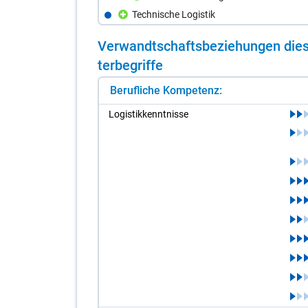
Technische Logistik
Ver­wandt­schafts­be­zie­hun­gen die­s
ter­be­grif­fe
Berufliche Kompetenz:
Lo­gis­tik­kennt­nis­se