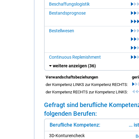
Beschaffungslogistik
Bestandsprognose
Bestellwesen
Continuous Replenishment
weitere anzeigen
(36)
Verwandschaftsbeziehungen
ger
der Kompetenz LINKS zur Kompetenz RECHTS:
der Kompetenz RECHTS zur Kompetenz LINKS:
Ge­fragt sind be­ruf­li­che Kom­pe­ten
fol­gen­den Be­ru­fen:
Berufliche Kompetenz:
... i
3D-Kon­tu­ren­check
Be