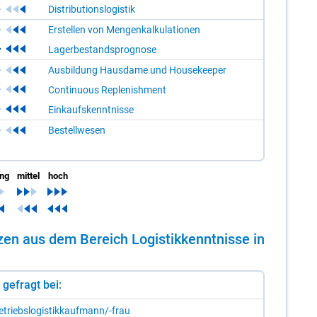
Distributionslogistik
Erstellen von Mengenkalkulationen
Lagerbestandsprognose
Ausbildung Hausdame und Housekeeper
Continuous Replenishment
Einkaufskenntnisse
Bestellwesen
ing
mittel
hoch
­zen aus dem Be­reich Lo­gis­tik­kennt­nis­se in
st gefragt bei:
­triebs­lo­gis­tik­kauf­mann/-​frau