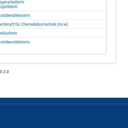
­ger­ar­bei­te­rIn
­gis­ti­ke­rIn
st­dienst­leis­te­rIn
ach­kraft für Che­mie­la­bor­tech­nik (m/​w)
n­käu­fe­rIn
st­dienst­leis­te­rIn
0.2.0