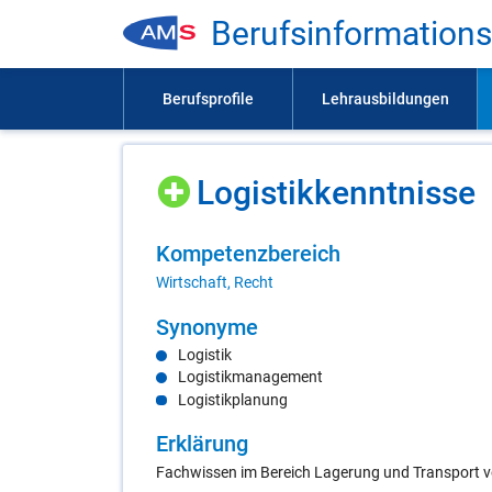
Be­rufs­in­for­ma­ti­on
Lo­gis­tik­kennt­nis­se
Kom­pe­tenz­be­reich
Wirtschaft, Recht
Syn­ony­me
Logistik
Logistikmanagement
Logistikplanung
Er­klä­rung
Fachwissen im Bereich Lagerung und Transport vo