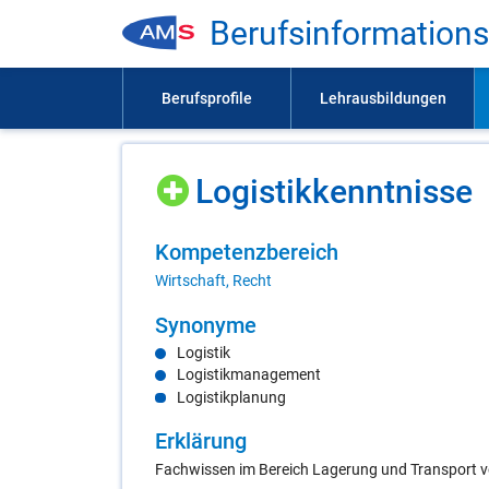
Be­rufs­in­for­ma­ti­on
Lo­gis­tik­kennt­nis­se
Kom­pe­tenz­be­reich
Wirtschaft, Recht
Syn­ony­me
Logistik
Logistikmanagement
Logistikplanung
Er­klä­rung
Fachwissen im Bereich Lagerung und Transport vo