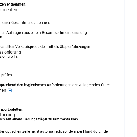
tzen entnehmen.
kumenten
on einer Gesamtmenge trennen.
en Aufträgen aus einem Gesamtsortiment: einstufig
n.
tellten Verkaufsprodukten mittels Staplerfahrzeugen.
ssionierung
ioniererIn.
 prüfen.
sprechend den hygienischen Anforderungen der zu lagernden Güter.
nen
sportpaletten.
ttierung
isch auf einem Ladungsträger zusammenfassen.
er optischen Zeile nicht automatisch, sondern per Hand durch den