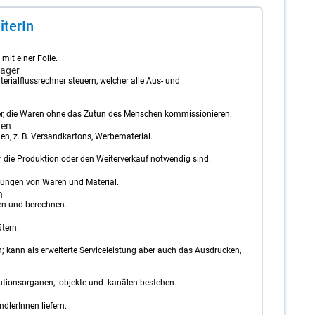
­te­rIn
mit einer Folie.
lager
erialflussrechner steuern, welcher alle Aus- und
r, die Waren ohne das Zutun des Menschen kommissionieren.
gen
en, z. B. Versandkartons, Werbematerial.
r die Produktion oder den Weiterverkauf notwendig sind.
lungen von Waren und Material.
n
n und berechnen.
tern.
n; kann als erweiterte Serviceleistung aber auch das Ausdrucken,
utionsorganen,- objekte und -kanälen bestehen.
lerInnen liefern.