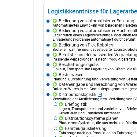
Lo­gis­tik­kennt­nis­se für La­ger­ar­bei
Bedienung vollautomatisierter Folierung
Automatisiertes Einwickeln von beladenen Paletten 
Bedienung vollautomatisierter Hochregal
Lager durch einen Lagerverwaltungs- oder einen Mat
Einlagerungsvorgänge automatisiert durchgeführt.
Bedienung von Pick-Robotern
Bedienen wahrnehmungsgesteuerter Logistikrobote
Bereitstellung der passenden Verpackun
Passende Verpackungen je nach Produkt bereitstell
Beschaffungslogistik
Einkauf, Transport und Lagerung von Gütern, die fü
Bestellwesen
Planung, Durchführung und Verwaltung von Bestel
Dateneingabe und Berechnung von Ware
Daten zu Waren in ein Computerprogramm eingebe
Distributionslogistik
Verwaltung der Auslieferung bzw. Verteilung von Gü
Brieflogistik
Lagern, Transportieren und zustellen von Briefe
Kuvertieren und Frankieren umfassen.
Distributionssysteme planen
Planen von Systemen, die aus mehreren Distrib
Fahrzeugauslieferung
Fahrzeuge nach der Produktion an Fahrzeughänd