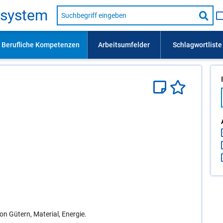
Suche
s­sys­tem
nach
Suc
Beruf,
Lehrausbildung,
star
Kompetenz
usw.
n Gütern, Material, Energie.