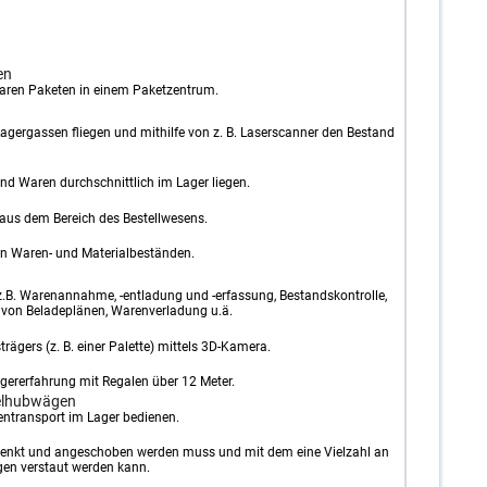
en
ren Paketen in einem Paketzentrum.
gergassen fliegen und mithilfe von z. B. Laserscanner den Bestand
und Waren durchschnittlich im Lager liegen.
aus dem Bereich des Bestellwesens.
en Waren- und Materialbeständen.
 z.B. Warenannahme, -entladung und -erfassung, Bestandskontrolle,
 von Beladeplänen, Warenverladung u.ä.
gers (z. B. einer Palette) mittels 3D-Kamera.
gererfahrung mit Regalen über 12 Meter.
belhubwägen
entransport im Lager bedienen.
gelenkt und angeschoben werden muss und mit dem eine Vielzahl an
en verstaut werden kann.