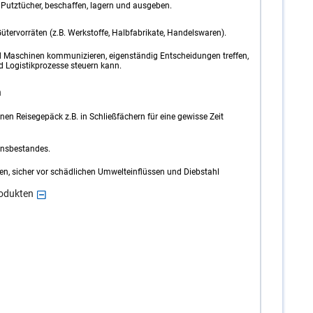
l, Putztücher, beschaffen, lagern und ausgeben.
ervorräten (z.B. Werkstoffe, Halbfabrikate, Handelswaren).
d Maschinen kommunizieren, eigenständig Entscheidungen treffen,
Logistikprozesse steuern kann.
n
en Reisegepäck z.B. in Schließfächern für eine gewisse Zeit
ensbestandes.
ren, sicher vor schädlichen Umwelteinflüssen und Diebstahl
rodukten