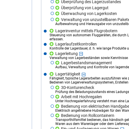
Überprüfung des Lagerzustandes
Überprüfung von Lagergut
Überwachung von Lagerkosten
Verwaltung von unzustellbaren Paket
Aufbewahrung und Herausgabe von unzustellba
Lagerinventur mittels Flugrobotern
Steuerung von autonomen Fluggeräten, die durch La
erfassen.
Lagerlaufzeitkontrollen
Kontrolle der Lagerdauer, d. h. wie lange Produkte 
Lagerleitung
Verwaltung von Lagerbeständen sowie Kenntnisse 
Lagerbestandsmanagement
Aufbau, Verwaltung und Kontrolle von lagernd
Lagertätigkeit
Fähigkeit, typische Lagerarbeiten auszuführen wie
Bedienen von Lagerverwaltungssystemen, Erstellen
3D-Konturencheck
Prüfung des Beladungszustands eines Ladungsträ
Arbeit mit Hochregalen
Unter Hochregalerfahrung versteht man eine La
Bedienung von elektrischen Handga
Elektrisch angetriebene Hubwägen für den War
Bedienung von Rollcontainern
Transporthilfsmittel bedienen, das händisch 
Waren aus dem Warenlager oder dem Lieferwag
Ein- und Auslagerung von Waren