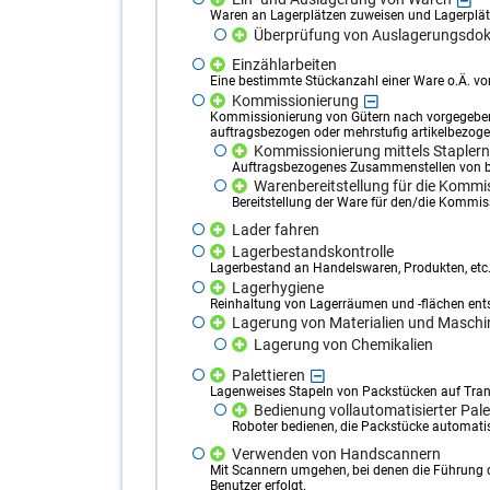
Waren an Lagerplätzen zuweisen und Lagerplä
Überprüfung von Auslagerungsdo
Einzählarbeiten
Eine bestimmte Stückanzahl einer Ware o.Ä. v
Kommissionierung
Kommissionierung von Gütern nach vorgegeben
auftragsbezogen oder mehrstufig artikelbezoge
Kommissionierung mittels Staplern
Auftragsbezogenes Zusammenstellen von bes
Warenbereitstellung für die Kommi
Bereitstellung der Ware für den/die Kommiss
Lader fahren
Lagerbestandskontrolle
Lagerbestand an Handelswaren, Produkten, etc.
Lagerhygiene
Reinhaltung von Lagerräumen und -flächen ent
Lagerung von Materialien und Maschi
Lagerung von Chemikalien
Palettieren
Lagenweises Stapeln von Packstücken auf Tran
Bedienung vollautomatisierter Pale
Roboter bedienen, die Packstücke automat
Verwenden von Handscannern
Mit Scannern umgehen, bei denen die Führung d
Benutzer erfolgt.