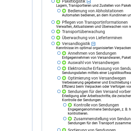
Paketlogistik
Lagern, Transportieren und Zustellen von Paket
Bedienung von Abholstationen
Automaten bedienen, an dem Kundinnen und
Pflegen von Transportinformationen
Verwalten, Aktualisieren und Überwachen von r
Transportüberwachung
Überwachung von Lieferterminen
Versandlogistik
Kenntnisse im optimal organisierten Verpacke
Annehmen von Sendungen
Entgegennehmen von Versandwaren, Paketen,
Auswahl von Versandwegen
Elektronische Erfassung von Send
Sendungsdaten mittels einer Logistiksoftwa
Optimierung von Versandwegen
Verbesserung gegebener und Erschließung n
Effizienz beim Verpacken oder Verfolgen vo
Sendungen für den Versand vorber
Erledigung aller Arbeitsschritte, die zwisc
Kontrolle der Sendungen.
Kontrolle von Sendungen
Engegengenommene Sendungen, z. B. hi
kontrollieren.
Zusammenstellung von Sendu
Sendungen für den Transport zusammen
Sortierung von Sendungen