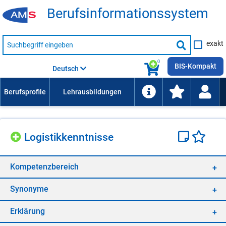
Be­rufs­in­for­ma­ti­ons­sys­tem
Suche
exakt
nach
Suche
Beruf,
Lehrausbildung,
starten
0
Kompetenz
BIS-Kompakt
Deutsch
usw.
Lo­gis­tik­kennt­nis­se
Kom­pe­tenz­be­reich
Syn­ony­me
Er­klä­rung