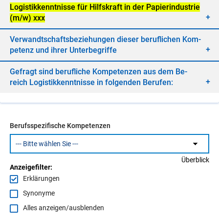
Lo­gis­tik­kennt­nis­se für Hilfs­kraft in der Pa­pier­in­dus­trie
(m/​w) xxx
Ver­wandt­schafts­be­zie­hun­gen die­ser be­ruf­li­chen Kom­
pe­tenz und ih­rer Un­ter­be­grif­fe
Ge­fragt sind be­ruf­li­che Kom­pe­ten­zen aus dem Be­
reich Lo­gis­tik­kennt­nis­se in fol­gen­den Be­ru­fen:
Berufsspezifische Kompetenzen
Überblick
Anzeigefilter:
Erklärungen
Synonyme
Alles anzeigen/ausblenden