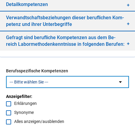
De­tail­kom­pe­ten­zen
Ver­wandt­schafts­be­zie­hun­gen die­ser be­ruf­li­chen Kom­
pe­tenz und ih­rer Un­ter­be­grif­fe
Ge­fragt sind be­ruf­li­che Kom­pe­ten­zen aus dem Be­
reich La­bor­me­tho­den­kennt­nis­se in fol­gen­den Be­ru­fen:
Berufsspezifische Kompetenzen
Anzeigefilter:
Erklärungen
Synonyme
Alles anzeigen/ausblenden