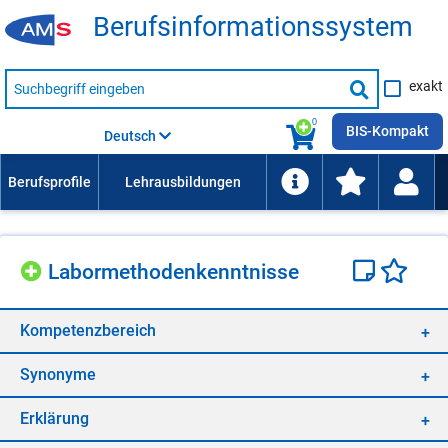
Be­rufs­in­for­ma­ti­ons­sys­tem
Suche
exakt
nach
Suche
Beruf,
Lehrausbildung,
starten
0
Kompetenz
BIS-Kompakt
Deutsch
usw.
La­bor­me­tho­den­kennt­nis­se
Kom­pe­tenz­be­reich
Syn­ony­me
Er­klä­rung