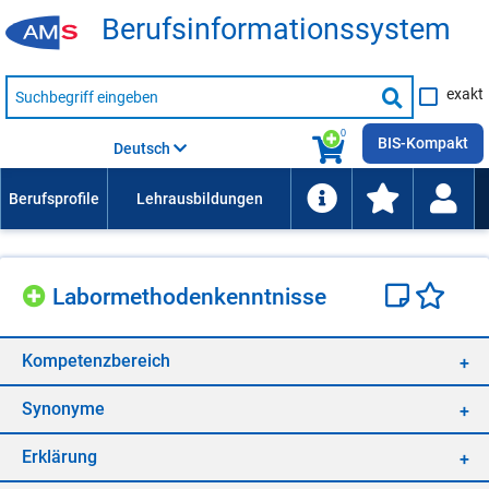
Be­rufs­in­for­ma­ti­ons­sys­tem
Suche
exakt
nach
Suche
Beruf,
Lehrausbildung,
starten
0
Kompetenz
BIS-Kompakt
Deutsch
usw.
La­bor­me­tho­den­kennt­nis­se
Kom­pe­tenz­be­reich
Syn­ony­me
Er­klä­rung