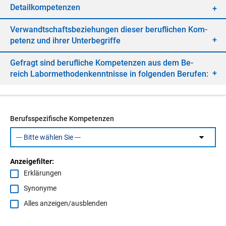
De­tail­kom­pe­ten­zen
Ver­wandt­schafts­be­zie­hun­gen die­ser be­ruf­li­chen Kom­
pe­tenz und ih­rer Un­ter­be­grif­fe
Ge­fragt sind be­ruf­li­che Kom­pe­ten­zen aus dem Be­
reich La­bor­me­tho­den­kennt­nis­se in fol­gen­den Be­ru­fen:
Berufsspezifische Kompetenzen
Anzeigefilter:
Erklärungen
Synonyme
Alles anzeigen/ausblenden