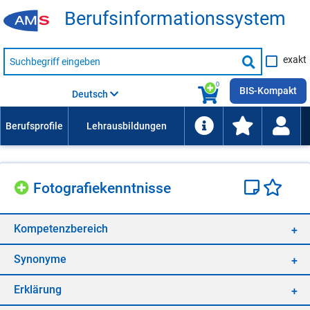
Be­rufs­in­for­ma­ti­ons­sys­tem
Suche
exakt
nach
Suche
Beruf,
Lehrausbildung,
starten
0
Kompetenz
BIS-Kompakt
Deutsch
usw.
Fo­to­gra­fie­kennt­nis­se
Kom­pe­tenz­be­reich
Syn­ony­me
Er­klä­rung