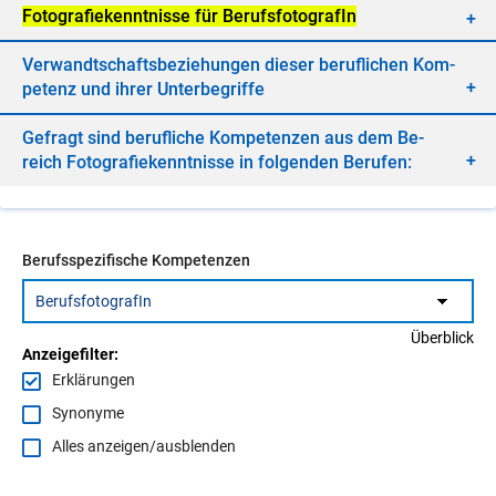
Fo­to­gra­fie­kennt­nis­se für Be­rufs­fo­to­gra­fIn
Ver­wandt­schafts­be­zie­hun­gen die­ser be­ruf­li­chen Kom­
pe­tenz und ih­rer Un­ter­be­grif­fe
Ge­fragt sind be­ruf­li­che Kom­pe­ten­zen aus dem Be­
reich Fo­to­gra­fie­kennt­nis­se in fol­gen­den Be­ru­fen:
Berufsspezifische Kompetenzen
Überblick
Anzeigefilter:
Erklärungen
Synonyme
Alles anzeigen/ausblenden