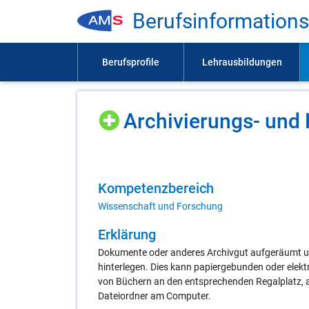
Be­rufs­in­for­ma­ti­on
Ar­chi­vie­rungs- und K
Kom­pe­tenz­be­reich
Wissenschaft und Forschung
Er­klä­rung
Dokumente oder anderes Archivgut aufgeräumt u
hinterlegen. Dies kann papiergebunden oder elekt
von Büchern an den entsprechenden Regalplatz, a
Dateiordner am Computer.