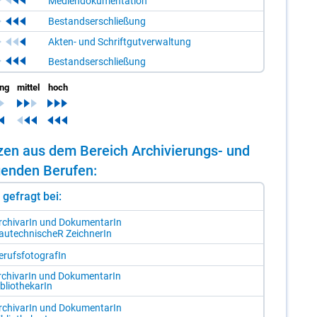
Mediendokumentation
Bestandserschließung
Akten- und Schriftgutverwaltung
Bestandserschließung
ing
mittel
hoch
n­zen aus dem Be­reich Ar­chi­vie­rungs- und
­gen­den Be­ru­fen:
st gefragt bei:
r­chi­va­rIn und Do­ku­men­ta­rIn
au­tech­ni­scheR Zeich­ne­rIn
­rufs­fo­to­gra­fIn
­chi­va­rIn und Do­ku­men­ta­rIn
­blio­the­ka­rIn
r­chi­va­rIn und Do­ku­men­ta­rIn