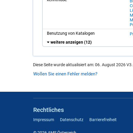
Bi
Cu
Li
Me
M
P
Be­nut­zung von Ka­ta­lo­gen
P
weitere anzeigen
(12)
Diese Seite wurde aktualisiert am: 06. August 2026 V3.
Wollen Sie einen Fehler melden?
Rechtliches
Impressum
Datenschutz
Barrierefreiheit
© 2026 AMS Österreich