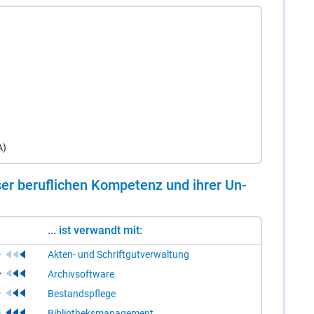
A)
er be­ruf­li­chen Kom­pe­tenz und ih­rer Un­
... ist verwandt mit:
Akten- und Schriftgutverwaltung
Archivsoftware
Bestandspflege
Bibliotheksmanagement