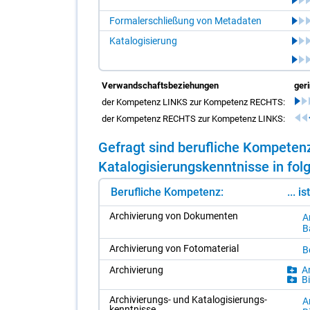
Formalerschließung von Metadaten
Katalogisierung
Verwandschaftsbeziehungen
ger
der Kompetenz LINKS zur Kompetenz RECHTS:
der Kompetenz RECHTS zur Kompetenz LINKS:
Ge­fragt sind be­ruf­li­che Kom­pe­te
Ka­ta­lo­gi­sie­rungs­kennt­nis­se in fol
Berufliche Kompetenz:
... i
Ar­chi­vie­rung von Do­ku­men­ten
A
B
Ar­chi­vie­rung von Fo­to­ma­te­ri­al
Be
Ar­chi­vie­rung
Ar
Bi
Ar­chi­vie­rungs- und Ka­ta­lo­gi­sie­rungs­
A
kennt­nis­se