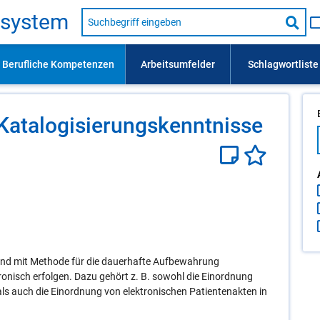
Suche
s­sys­tem
nach
Suc
Beruf,
Lehrausbildung,
star
Kompetenz
usw.
a­ta­lo­gi­sie­rungs­kennt­nis­se
nd mit Methode für die dauerhafte Aufbewahrung
ronisch erfolgen. Dazu gehört z. B. sowohl die Einordnung
ls auch die Einordnung von elektronischen Patientenakten in