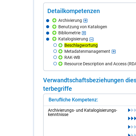
De­tail­kom­pe­ten­zen
Archivierung
Benutzung von Katalogen
Bibliometrie
Katalogisierung
Beschlagwortung
Metadatenmanagement
RAK-WB
Resource Description and Access (RD
Ver­wandt­schafts­be­zie­hun­gen die­s
ter­be­grif­fe
Berufliche Kompetenz:
Ar­chi­vie­rungs- und Ka­ta­lo­gi­sie­rungs­
kennt­nis­se