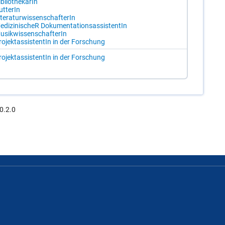
­blio­the­ka­rIn
t­te­rIn
­te­ra­tur­wis­sen­schaf­te­rIn
­di­zi­ni­scheR Do­ku­men­ta­ti­ons­as­sis­ten­tIn
u­sik­wis­sen­schaf­te­rIn
ro­jek­tas­sis­ten­tIn in der For­schung
ro­jek­tas­sis­ten­tIn in der For­schung
0.2.0