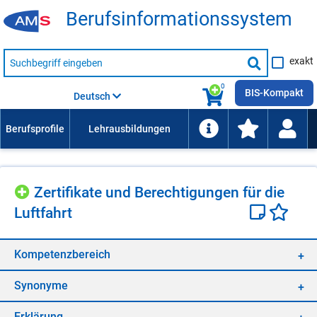
Be­rufs­in­for­ma­ti­ons­sys­tem
Suche
exakt
nach
Suche
Beruf,
Lehrausbildung,
starten
0
Kompetenz
BIS-Kompakt
Deutsch
usw.
Zer­ti­fi­ka­te und Be­rech­ti­gun­gen für die
Luft­fahrt
Kom­pe­tenz­be­reich
Syn­ony­me
Er­klä­rung