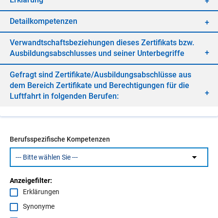
De­tail­kom­pe­ten­zen
Ver­wandt­schafts­be­zie­hun­gen die­ses Zer­ti­fi­kats bzw.
Aus­bil­dungs­ab­schlus­ses und sei­ner Un­ter­be­grif­fe
Ge­fragt sind Zer­ti­fi­ka­te/​Aus­bil­dungs­ab­schlüs­se aus
dem Be­reich Zer­ti­fi­ka­te und Be­rech­ti­gun­gen für die
Luft­fahrt in fol­gen­den Be­ru­fen:
Berufsspezifische Kompetenzen
Anzeigefilter:
Erklärungen
Synonyme