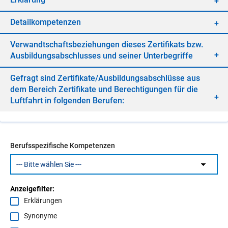
De­tail­kom­pe­ten­zen
Ver­wandt­schafts­be­zie­hun­gen die­ses Zer­ti­fi­kats bzw.
Aus­bil­dungs­ab­schlus­ses und sei­ner Un­ter­be­grif­fe
Ge­fragt sind Zer­ti­fi­ka­te/​Aus­bil­dungs­ab­schlüs­se aus
dem Be­reich Zer­ti­fi­ka­te und Be­rech­ti­gun­gen für die
Luft­fahrt in fol­gen­den Be­ru­fen:
Berufsspezifische Kompetenzen
Anzeigefilter:
Erklärungen
Synonyme