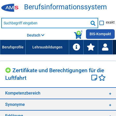
Be­rufs­in­for­ma­ti­ons­sys­tem
Suche
exakt
nach
Suche
Beruf,
Lehrausbildung,
starten
0
Kompetenz
BIS-Kompakt
Deutsch
usw.
Zer­ti­fi­ka­te und Be­rech­ti­gun­gen für die
Luft­fahrt
Kom­pe­tenz­be­reich
Syn­ony­me
Er­klä­rung