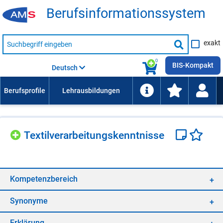
Be­rufs­in­for­ma­ti­ons­sys­tem
Suche
exakt
nach
Suche
Beruf,
Lehrausbildung,
starten
0
Kompetenz
BIS-Kompakt
Deutsch
usw.
Tex­til­ver­ar­bei­tungs­kennt­nis­se
Kom­pe­tenz­be­reich
Syn­ony­me
Er­klä­rung