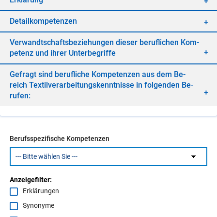
De­tail­kom­pe­ten­zen
Ver­wandt­schafts­be­zie­hun­gen die­ser be­ruf­li­chen Kom­
pe­tenz und ih­rer Un­ter­be­grif­fe
Ge­fragt sind be­ruf­li­che Kom­pe­ten­zen aus dem Be­
reich Tex­til­ver­ar­bei­tungs­kennt­nis­se in fol­gen­den Be­
ru­fen:
Berufsspezifische Kompetenzen
Anzeigefilter:
Erklärungen
Synonyme