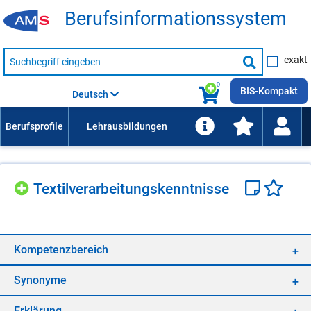
Be­rufs­in­for­ma­ti­ons­sys­tem
Suche
exakt
nach
Suche
Beruf,
Lehrausbildung,
starten
0
Kompetenz
BIS-Kompakt
Deutsch
usw.
Tex­til­ver­ar­bei­tungs­kennt­nis­se
Kom­pe­tenz­be­reich
Syn­ony­me
Er­klä­rung