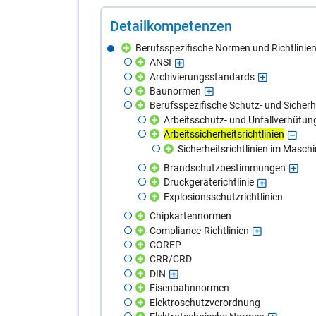
De­tail­kom­pe­ten­zen
Berufsspezifische Normen und Richtlinie
ANSI
Archivierungsstandards
Baunormen
Berufsspezifische Schutz- und Siche
Arbeitsschutz- und Unfallverhütun
Arbeitssicherheitsrichtlinien
Sicherheitsrichtlinien im Masc
Brandschutzbestimmungen
Druckgeräterichtlinie
Explosionsschutzrichtlinien
Chipkartennormen
Compliance-Richtlinien
COREP
CRR/CRD
DIN
Eisenbahnnormen
Elektroschutzverordnung