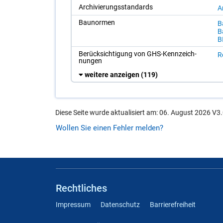
Ar­chi­vie­rungs­stan­dards
A
Bau­nor­men
Ba
Ba
B
Be­rück­sich­ti­gung von GHS-Kenn­zeich­
Re
nun­gen
weitere anzeigen
(119)
Diese Seite wurde aktualisiert am: 06. August 2026 V3.
Wollen Sie einen Fehler melden?
Rechtliches
Impressum
Datenschutz
Barrierefreiheit