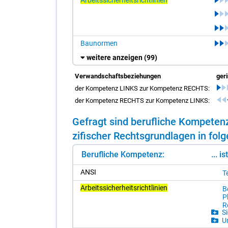
Arbeitssicherheitsrichtlinien
Baunormen
weitere anzeigen
(99)
Verwandschaftsbeziehungen
ger
der Kompetenz LINKS zur Kompetenz RECHTS:
der Kompetenz RECHTS zur Kompetenz LINKS:
Ge­fragt sind be­ruf­li­che Kom­pe­te
zi­fi­scher Rechts­grund­la­gen in fol­
Berufliche Kompetenz:
... i
ANSI
T
Arbeitssicherheitsrichtlinien
B
Ph
Re
Si
Um