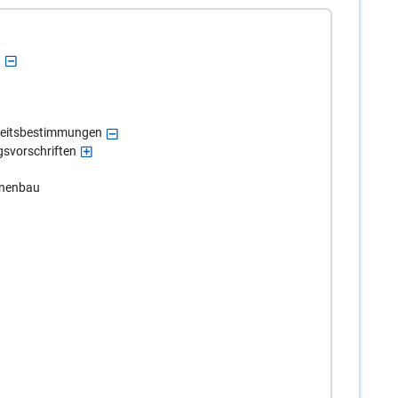
n
rheitsbestimmungen
gsvorschriften
hinenbau