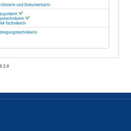
r­chi­va­rIn und Do­ku­men­ta­rIn
u­po­lie­rIn
u­tech­ni­ke­rIn
IM-Tech­ni­ke­rIn
i­ni­gungs­tech­ni­ke­rIn
0.2.0