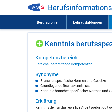
Be­rufs­in­for­ma­ti­on
Kennt­nis be­rufs­spe­
Kom­pe­tenz­be­reich
Bereichsübergreifende Kompetenzen
Syn­ony­me
Branchenspezifische Normen und Gesetze
Grundlegende Rechtskenntnisse
Kenntnis branchenspezifischer Normen und G
Er­klä­rung
Kenntnis der für das jeweilige Arbeitsgebiet gült