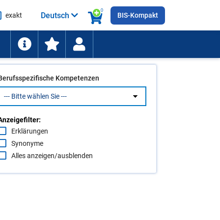
0
Deutsch
exakt
BIS-Kompakt
he
ten
Berufsspezifische Kompetenzen
Anzeigefilter:
Erklärungen
Synonyme
Alles anzeigen/ausblenden