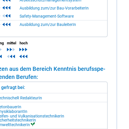
Arbeitsschutzmanagementsystem
Ausbildung zum/zur Bau-VorarbeiterIn
Safety-Management-Software
Ausbildung zum/zur BauleiterIn
ing
mittel
hoch
n­zen aus dem Be­reich Kennt­nis be­rufs­spe­
gen­den Be­ru­fen:
st gefragt bei:
ech­ni­scheR Re­dak­teu­rIn
e­ton­baue­rIn
y­sik­la­bo­ran­tIn
i­fen- und Vul­ka­ni­sa­ti­ons­tech­ni­ke­rIn
­cher­heits­tech­ni­ke­rIn
­welt­tech­ni­ke­rIn