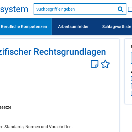
Suche
s­sys­tem
nach
Suc
Beruf,
Lehrausbildung,
star
Kompetenz
usw.
zi­fi­scher Rechts­grund­la­gen
esetze
igen Standards, Normen und Vorschriften.