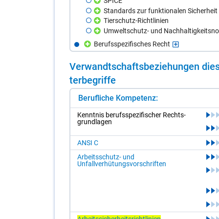
SPICE
Standards zur funktionalen Sicherheit
Tierschutz-Richtlinien
Umweltschutz- und Nachhaltigkeitsn
Berufsspezifisches Recht
Ver­wandt­schafts­be­zie­hun­gen die­s
ter­be­grif­fe
Berufliche Kompetenz:
Kennt­nis be­rufs­spe­zi­fi­scher Rechts­
grund­la­gen
ANSI C
Arbeitsschutz- und
Unfallverhütungsvorschriften