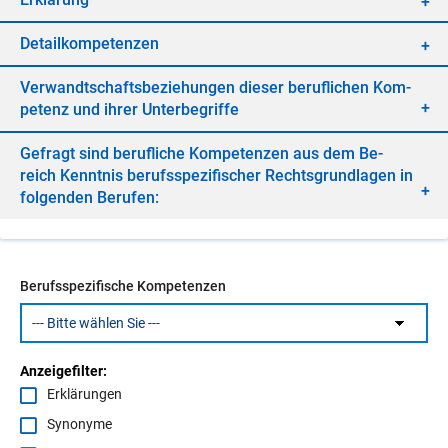
De­tail­kom­pe­ten­zen
Ver­wandt­schafts­be­zie­hun­gen die­ser be­ruf­li­chen Kom­
pe­tenz und ih­rer Un­ter­be­grif­fe
Ge­fragt sind be­ruf­li­che Kom­pe­ten­zen aus dem Be­
reich Kennt­nis be­rufs­spe­zi­fi­scher Rechts­grund­la­gen in
fol­gen­den Be­ru­fen:
Berufsspezifische Kompetenzen
Anzeigefilter:
Erklärungen
Synonyme