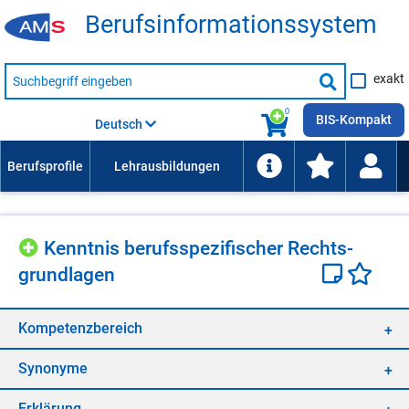
Be­rufs­in­for­ma­ti­ons­sys­tem
Suche
exakt
nach
Suche
Beruf,
Lehrausbildung,
starten
0
Kompetenz
BIS-Kompakt
Deutsch
usw.
Kennt­nis be­rufs­spe­zi­fi­scher Rechts­
grund­la­gen
Kom­pe­tenz­be­reich
Syn­ony­me
Er­klä­rung