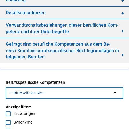
De­tail­kom­pe­ten­zen
Ver­wandt­schafts­be­zie­hun­gen die­ser be­ruf­li­chen Kom­
pe­tenz und ih­rer Un­ter­be­grif­fe
Ge­fragt sind be­ruf­li­che Kom­pe­ten­zen aus dem Be­
reich Kennt­nis be­rufs­spe­zi­fi­scher Rechts­grund­la­gen in
fol­gen­den Be­ru­fen:
Berufsspezifische Kompetenzen
Anzeigefilter:
Erklärungen
Synonyme