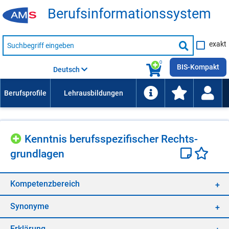
Be­rufs­in­for­ma­ti­ons­sys­tem
Suche
exakt
nach
Suche
Beruf,
Lehrausbildung,
starten
0
Kompetenz
BIS-Kompakt
Deutsch
usw.
Kennt­nis be­rufs­spe­zi­fi­scher Rechts­
grund­la­gen
Kom­pe­tenz­be­reich
Syn­ony­me
Er­klä­rung