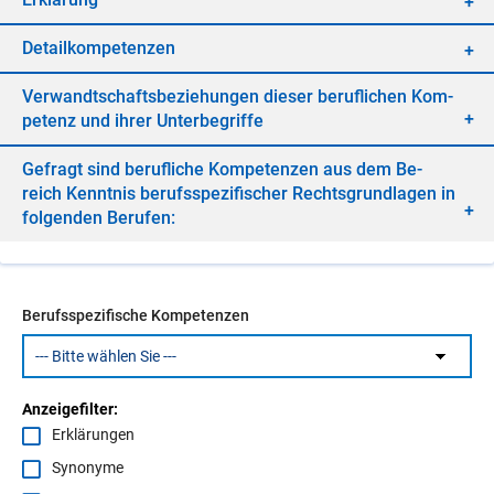
De­tail­kom­pe­ten­zen
Ver­wandt­schafts­be­zie­hun­gen die­ser be­ruf­li­chen Kom­
pe­tenz und ih­rer Un­ter­be­grif­fe
Ge­fragt sind be­ruf­li­che Kom­pe­ten­zen aus dem Be­
reich Kennt­nis be­rufs­spe­zi­fi­scher Rechts­grund­la­gen in
fol­gen­den Be­ru­fen:
Berufsspezifische Kompetenzen
Anzeigefilter:
Erklärungen
Synonyme