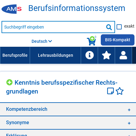
Be­rufs­in­for­ma­ti­ons­sys­tem
Suche
exakt
nach
Suche
Beruf,
Lehrausbildung,
starten
0
Kompetenz
BIS-Kompakt
Deutsch
usw.
Kennt­nis be­rufs­spe­zi­fi­scher Rechts­
grund­la­gen
Kom­pe­tenz­be­reich
Syn­ony­me
Er­klä­rung