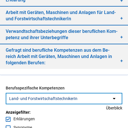
Ar­beit mit Ge­rä­ten, Ma­schi­nen und An­la­gen für Land-
und Forst­wirt­schafts­tech­ni­ke­rIn
Ver­wandt­schafts­be­zie­hun­gen die­ser be­ruf­li­chen Kom­
pe­tenz und ih­rer Un­ter­be­grif­fe
Ge­fragt sind be­ruf­li­che Kom­pe­ten­zen aus dem Be­
reich Ar­beit mit Ge­rä­ten, Ma­schi­nen und An­la­gen in
fol­gen­den Be­ru­fen:
Berufsspezifische Kompetenzen
Überblick
Anzeigefilter:
Erklärungen
Synonyme