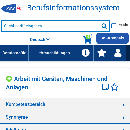
Be­rufs­in­for­ma­ti­ons­sys­tem
Suche
exakt
nach
Suche
Beruf,
Lehrausbildung,
starten
0
Kompetenz
BIS-Kompakt
Deutsch
usw.
Ar­beit mit Ge­rä­ten, Ma­schi­nen und
An­la­gen
Kom­pe­tenz­be­reich
Syn­ony­me
Er­klä­rung