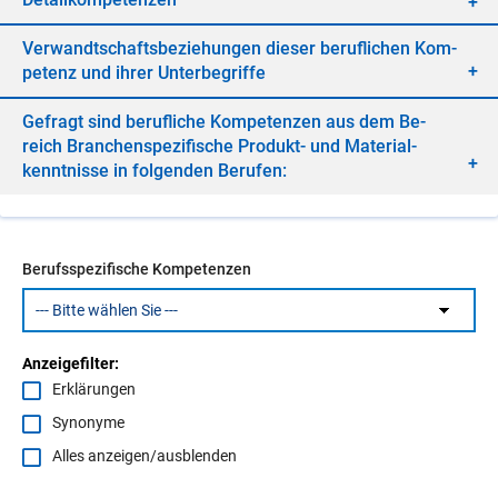
Ver­wandt­schafts­be­zie­hun­gen die­ser be­ruf­li­chen Kom­
pe­tenz und ih­rer Un­ter­be­grif­fe
Ge­fragt sind be­ruf­li­che Kom­pe­ten­zen aus dem Be­
reich Bran­chen­spe­zi­fi­sche Pro­dukt- und Ma­te­ri­al­
kennt­nis­se in fol­gen­den Be­ru­fen:
Berufsspezifische Kompetenzen
Anzeigefilter:
Erklärungen
Synonyme
Alles anzeigen/ausblenden