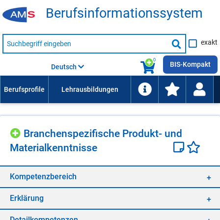
Be­rufs­in­for­ma­ti­ons­sys­tem
Suche
exakt
nach
Suche
Beruf,
Lehrausbildung,
starten
0
Kompetenz
BIS-Kompakt
Deutsch
usw.
Bran­chen­spe­zi­fi­sche Pro­dukt- und
Ma­te­ri­al­kennt­nis­se
Kom­pe­tenz­be­reich
Er­klä­rung
De­tail­kom­pe­ten­zen