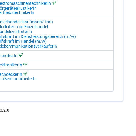
ek­tro­ma­schi­nen­tech­ni­ke­rIn
r­ge­rä­teakus­ti­ke­rIn
r­triebs­tech­ni­ke­rIn
in­zel­han­dels­kauf­mann/-​frau
­li­al­lei­te­rIn im Ein­zel­han­del
n­dels­ver­tre­te­rIn
ilfs­kraft im Dienst­leis­tungs­be­reich (m/​w)
ilfs­kraft im Han­del (m/​w)
­le­kom­mu­ni­ka­ti­ons­ver­käu­fe­rIn
e­mi­ke­rIn
ek­tro­ni­ke­rIn
ch­de­cke­rIn
ra­ßen­bau­ar­bei­te­rIn
0.2.0