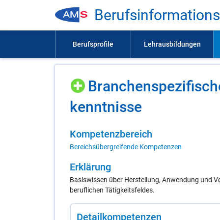
Be­rufs­in­for­ma­ti­on
Bran­chen­spe­zi­fi­sch
kennt­nis­se
Kom­pe­tenz­be­reich
Bereichsübergreifende Kompetenzen
Er­klä­rung
Basiswissen über Herstellung, Anwendung und Ver
beruflichen Tätigkeitsfeldes.
De­tail­kom­pe­ten­zen