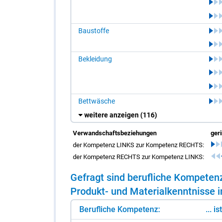
Baustoffe
Bekleidung
Bettwäsche
weitere anzeigen
(116)
Verwandschaftsbeziehungen
ger
der Kompetenz LINKS zur Kompetenz RECHTS:
der Kompetenz RECHTS zur Kompetenz LINKS:
Ge­fragt sind be­ruf­li­che Kom­pe­te
Pro­dukt- und Ma­te­ri­al­kennt­nis­se i
Berufliche Kompetenz:
... i