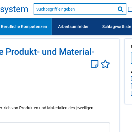
Suche
s­sys­tem
nach
Suc
Beruf,
Lehrausbildung,
star
Kompetenz
usw.
e Pro­dukt- und Ma­te­ri­al­
trieb von Produkten und Materialien des jeweiligen