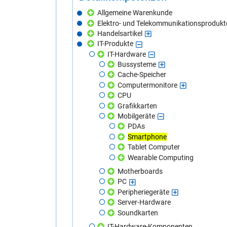
Allgemeine Warenkunde
Elektro- und Telekommunikationsprodukt
Handelsartikel
IT-Produkte
IT-Hardware
Bussysteme
Cache-Speicher
Computermonitore
CPU
Grafikkarten
Mobilgeräte
PDAs
Smartphone
Tablet Computer
Wearable Computing
Motherboards
PC
Peripheriegeräte
Server-Hardware
Soundkarten
IT-Hardware-Komponenten