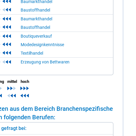
Baumarkthandel
Baustoffhandel
Baumarkthandel
Baustoffhandel
Boutiqueverkauf
Modedesignkenntnisse
Textilhandel
Erzeugung von Bettwaren
ing
mittel
hoch
n­zen aus dem Be­reich Bran­chen­spe­zi­fi­sche
n fol­gen­den Be­ru­fen:
st gefragt bei: