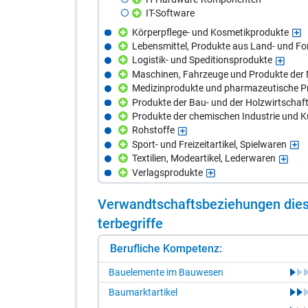
IT-Software
Körperpflege- und Kosmetikprodukte
Lebensmittel, Produkte aus Land- und Fo
Logistik- und Speditionsprodukte
Maschinen, Fahrzeuge und Produkte der 
Medizinprodukte und pharmazeutische P
Produkte der Bau- und der Holzwirtschaf
Produkte der chemischen Industrie und 
Rohstoffe
Sport- und Freizeitartikel, Spielwaren
Textilien, Modeartikel, Lederwaren
Verlagsprodukte
Ver­wandt­schafts­be­zie­hun­gen die­s
ter­be­grif­fe
Berufliche Kompetenz:
Bauelemente im Bauwesen
Baumarktartikel