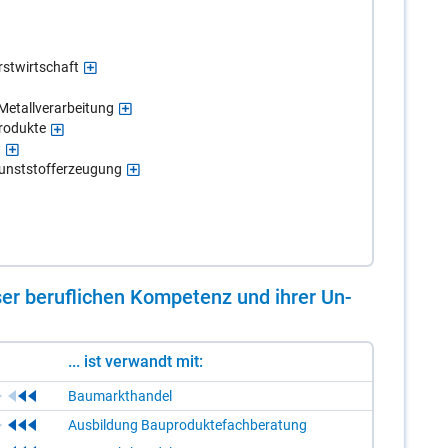
rstwirtschaft
Metallverarbeitung
rodukte
t
Kunststofferzeugung
er be­ruf­li­chen Kom­pe­tenz und ih­rer Un­
... ist verwandt mit:
Baumarkthandel
Ausbildung Bauproduktefachberatung