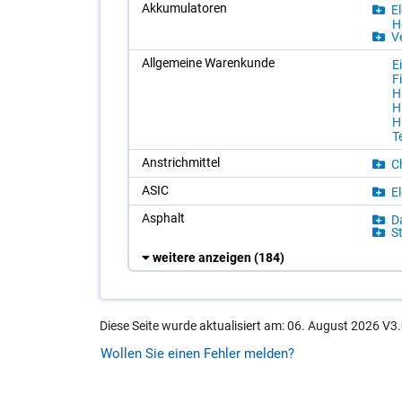
Ak­ku­mu­la­to­ren
El
Hö
Ve
All­ge­mei­ne Wa­ren­kun­de
E
Fi
Ha
H
H
Te
An­strich­mit­tel
Ch
ASIC
El
Asphalt
Da
St
weitere anzeigen
(184)
Diese Seite wurde aktualisiert am: 06. August 2026 V3.
Wollen Sie einen Fehler melden?