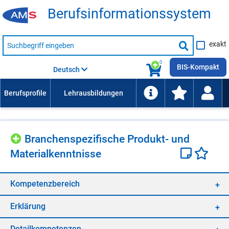
Be­rufs­in­for­ma­ti­ons­sys­tem
Suche
exakt
nach
Suche
Beruf,
Lehrausbildung,
starten
0
Kompetenz
BIS-Kompakt
Deutsch
usw.
Bran­chen­spe­zi­fi­sche Pro­dukt- und
Ma­te­ri­al­kennt­nis­se
Kom­pe­tenz­be­reich
Er­klä­rung
De­tail­kom­pe­ten­zen