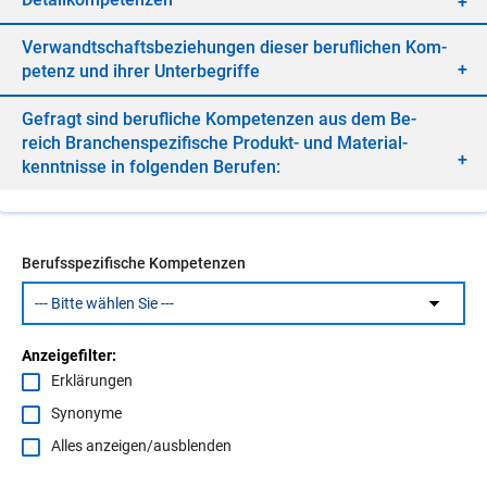
Ver­wandt­schafts­be­zie­hun­gen die­ser be­ruf­li­chen Kom­
pe­tenz und ih­rer Un­ter­be­grif­fe
Ge­fragt sind be­ruf­li­che Kom­pe­ten­zen aus dem Be­
reich Bran­chen­spe­zi­fi­sche Pro­dukt- und Ma­te­ri­al­
kennt­nis­se in fol­gen­den Be­ru­fen:
Berufsspezifische Kompetenzen
Anzeigefilter:
Erklärungen
Synonyme
Alles anzeigen/ausblenden