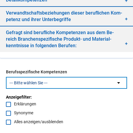
Ver­wandt­schafts­be­zie­hun­gen die­ser be­ruf­li­chen Kom­
pe­tenz und ih­rer Un­ter­be­grif­fe
Ge­fragt sind be­ruf­li­che Kom­pe­ten­zen aus dem Be­
reich Bran­chen­spe­zi­fi­sche Pro­dukt- und Ma­te­ri­al­
kennt­nis­se in fol­gen­den Be­ru­fen:
Berufsspezifische Kompetenzen
Anzeigefilter:
Erklärungen
Synonyme
Alles anzeigen/ausblenden