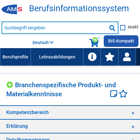
Be­rufs­in­for­ma­ti­ons­sys­tem
Suche
exakt
nach
Suche
Beruf,
Lehrausbildung,
starten
0
Kompetenz
BIS-Kompakt
Deutsch
usw.
Bran­chen­spe­zi­fi­sche Pro­dukt- und
Ma­te­ri­al­kennt­nis­se
Kom­pe­tenz­be­reich
Er­klä­rung
De­tail­kom­pe­ten­zen