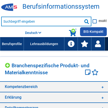
Be­rufs­in­for­ma­ti­ons­sys­tem
Suche
exakt
nach
Suche
Beruf,
Lehrausbildung,
starten
0
Kompetenz
BIS-Kompakt
Deutsch
usw.
Bran­chen­spe­zi­fi­sche Pro­dukt- und
Ma­te­ri­al­kennt­nis­se
Kom­pe­tenz­be­reich
Er­klä­rung
De­tail­kom­pe­ten­zen