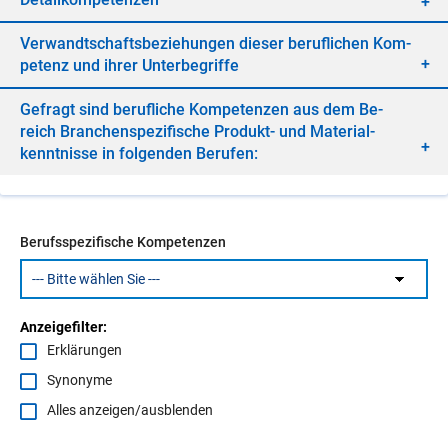
Ver­wandt­schafts­be­zie­hun­gen die­ser be­ruf­li­chen Kom­
pe­tenz und ih­rer Un­ter­be­grif­fe
Ge­fragt sind be­ruf­li­che Kom­pe­ten­zen aus dem Be­
reich Bran­chen­spe­zi­fi­sche Pro­dukt- und Ma­te­ri­al­
kennt­nis­se in fol­gen­den Be­ru­fen:
Berufsspezifische Kompetenzen
Anzeigefilter:
Erklärungen
Synonyme
Alles anzeigen/ausblenden