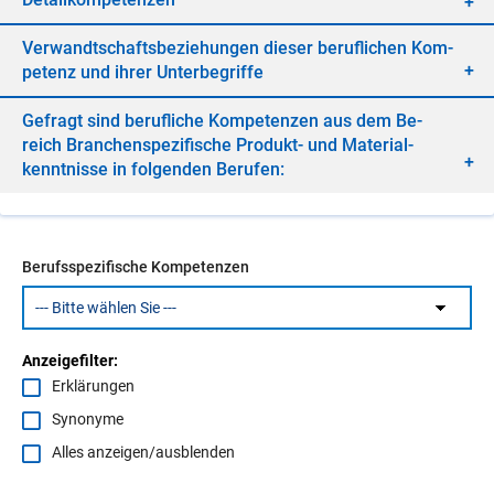
Ver­wandt­schafts­be­zie­hun­gen die­ser be­ruf­li­chen Kom­
pe­tenz und ih­rer Un­ter­be­grif­fe
Ge­fragt sind be­ruf­li­che Kom­pe­ten­zen aus dem Be­
reich Bran­chen­spe­zi­fi­sche Pro­dukt- und Ma­te­ri­al­
kennt­nis­se in fol­gen­den Be­ru­fen:
Berufsspezifische Kompetenzen
Anzeigefilter:
Erklärungen
Synonyme
Alles anzeigen/ausblenden