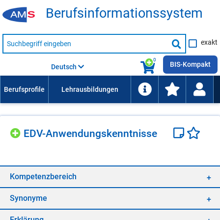
Be­rufs­in­for­ma­ti­ons­sys­tem
Suche
exakt
nach
Suche
Beruf,
Lehrausbildung,
starten
0
Kompetenz
BIS-Kompakt
Deutsch
usw.
EDV-An­wen­dungs­kennt­nis­se
Kom­pe­tenz­be­reich
Syn­ony­me
Er­klä­rung