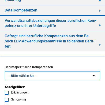
De­tail­kom­pe­ten­zen
Ver­wandt­schafts­be­zie­hun­gen die­ser be­ruf­li­chen Kom­
pe­tenz und ih­rer Un­ter­be­grif­fe
Ge­fragt sind be­ruf­li­che Kom­pe­ten­zen aus dem Be­
reich EDV-An­wen­dungs­kennt­nis­se in fol­gen­den Be­ru­
fen:
Berufsspezifische Kompetenzen
Anzeigefilter:
Erklärungen
Synonyme