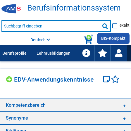
Be­rufs­in­for­ma­ti­ons­sys­tem
Suche
exakt
nach
Suche
Beruf,
Lehrausbildung,
starten
0
Kompetenz
BIS-Kompakt
Deutsch
usw.
EDV-An­wen­dungs­kennt­nis­se
Kom­pe­tenz­be­reich
Syn­ony­me
Er­klä­rung