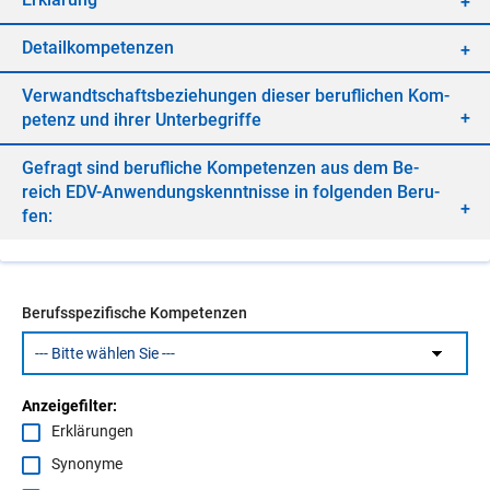
De­tail­kom­pe­ten­zen
Ver­wandt­schafts­be­zie­hun­gen die­ser be­ruf­li­chen Kom­
pe­tenz und ih­rer Un­ter­be­grif­fe
Ge­fragt sind be­ruf­li­che Kom­pe­ten­zen aus dem Be­
reich EDV-An­wen­dungs­kennt­nis­se in fol­gen­den Be­ru­
fen:
Berufsspezifische Kompetenzen
Anzeigefilter:
Erklärungen
Synonyme