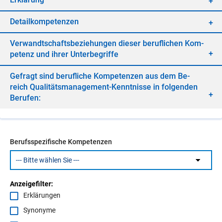
De­tail­kom­pe­ten­zen
Ver­wandt­schafts­be­zie­hun­gen die­ser be­ruf­li­chen Kom­
pe­tenz und ih­rer Un­ter­be­grif­fe
Ge­fragt sind be­ruf­li­che Kom­pe­ten­zen aus dem Be­
reich Qua­li­täts­ma­nage­ment-Kennt­nis­se in fol­gen­den
Be­ru­fen:
Berufsspezifische Kompetenzen
Anzeigefilter:
Erklärungen
Synonyme