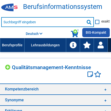
Be­rufs­in­for­ma­ti­ons­sys­tem
Suche
exakt
nach
Suche
Beruf,
Lehrausbildung,
starten
0
Kompetenz
BIS-Kompakt
Deutsch
usw.
Qua­li­täts­ma­nage­ment-Kennt­nis­se
Kom­pe­tenz­be­reich
Syn­ony­me
Er­klä­rung