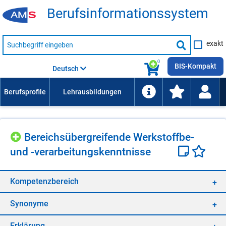
Be­rufs­in­for­ma­ti­ons­sys­tem
Suche
exakt
nach
Suche
Beruf,
Lehrausbildung,
starten
0
Kompetenz
BIS-Kompakt
Deutsch
usw.
Be­reichs­über­grei­fen­de Werk­stoff­be-
und -ver­ar­bei­tungs­kennt­nis­se
Kom­pe­tenz­be­reich
Syn­ony­me
Er­klä­rung