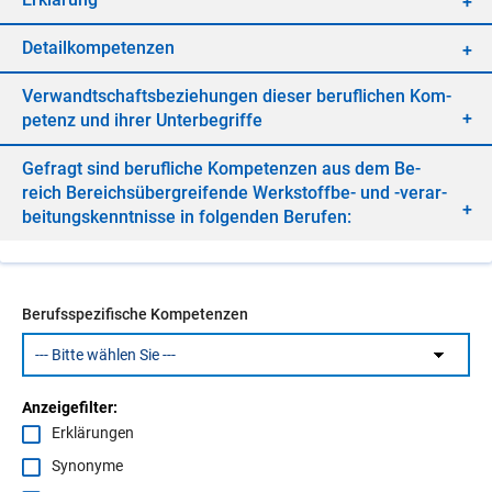
De­tail­kom­pe­ten­zen
Ver­wandt­schafts­be­zie­hun­gen die­ser be­ruf­li­chen Kom­
pe­tenz und ih­rer Un­ter­be­grif­fe
Ge­fragt sind be­ruf­li­che Kom­pe­ten­zen aus dem Be­
reich Be­reichs­über­grei­fen­de Werk­stoff­be- und -ver­ar­
bei­tungs­kennt­nis­se in fol­gen­den Be­ru­fen:
Berufsspezifische Kompetenzen
Anzeigefilter:
Erklärungen
Synonyme