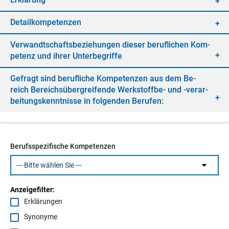
De­tail­kom­pe­ten­zen
Ver­wandt­schafts­be­zie­hun­gen die­ser be­ruf­li­chen Kom­
pe­tenz und ih­rer Un­ter­be­grif­fe
Ge­fragt sind be­ruf­li­che Kom­pe­ten­zen aus dem Be­
reich Be­reichs­über­grei­fen­de Werk­stoff­be- und -ver­ar­
bei­tungs­kennt­nis­se in fol­gen­den Be­ru­fen:
Berufsspezifische Kompetenzen
Anzeigefilter:
Erklärungen
Synonyme