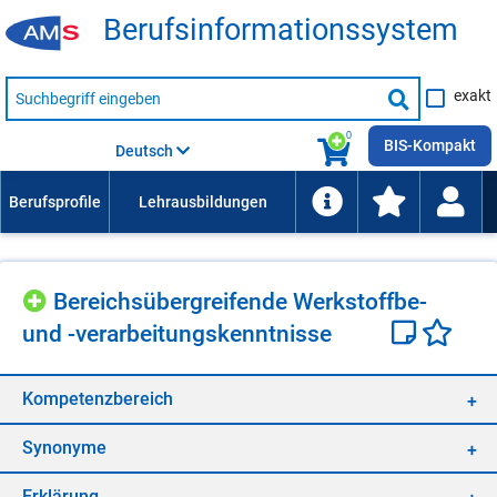
Be­rufs­in­for­ma­ti­ons­sys­tem
Suche
exakt
nach
Suche
Beruf,
Lehrausbildung,
starten
0
Kompetenz
BIS-Kompakt
Deutsch
usw.
Be­reichs­über­grei­fen­de Werk­stoff­be-
und -ver­ar­bei­tungs­kennt­nis­se
Kom­pe­tenz­be­reich
Syn­ony­me
Er­klä­rung