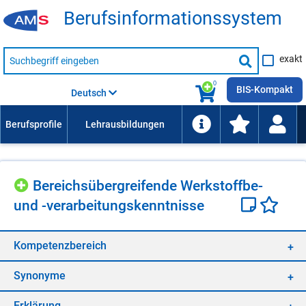
Be­rufs­in­for­ma­ti­ons­sys­tem
Suche
exakt
nach
Suche
Beruf,
Lehrausbildung,
starten
0
Kompetenz
BIS-Kompakt
Deutsch
usw.
Be­reichs­über­grei­fen­de Werk­stoff­be-
und -ver­ar­bei­tungs­kennt­nis­se
Kom­pe­tenz­be­reich
Syn­ony­me
Er­klä­rung