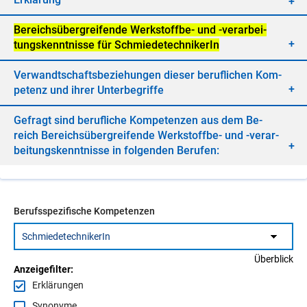
Be­reichs­über­grei­fen­de Werk­stoff­be- und -ver­ar­bei­
tungs­kennt­nis­se für Schmie­de­tech­ni­ke­rIn
Ver­wandt­schafts­be­zie­hun­gen die­ser be­ruf­li­chen Kom­
pe­tenz und ih­rer Un­ter­be­grif­fe
Ge­fragt sind be­ruf­li­che Kom­pe­ten­zen aus dem Be­
reich Be­reichs­über­grei­fen­de Werk­stoff­be- und -ver­ar­
bei­tungs­kennt­nis­se in fol­gen­den Be­ru­fen:
Berufsspezifische Kompetenzen
Überblick
Anzeigefilter:
Erklärungen
Synonyme