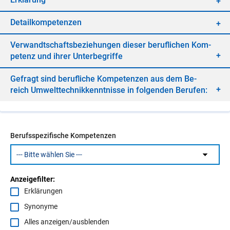
De­tail­kom­pe­ten­zen
Ver­wandt­schafts­be­zie­hun­gen die­ser be­ruf­li­chen Kom­
pe­tenz und ih­rer Un­ter­be­grif­fe
Ge­fragt sind be­ruf­li­che Kom­pe­ten­zen aus dem Be­
reich Um­welt­tech­nik­kennt­nis­se in fol­gen­den Be­ru­fen:
Berufsspezifische Kompetenzen
Anzeigefilter:
Erklärungen
Synonyme
Alles anzeigen/ausblenden