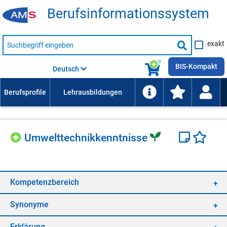
Be­rufs­in­for­ma­ti­ons­sys­tem
Suche
exakt
nach
Suche
Beruf,
Lehrausbildung,
starten
0
Kompetenz
BIS-Kompakt
Deutsch
usw.
Um­welt­tech­nik­kennt­nis­se
Kom­pe­tenz­be­reich
Syn­ony­me
Er­klä­rung