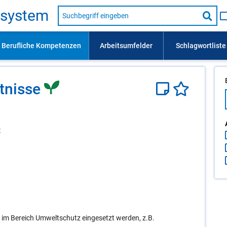
Suche
s­sys­tem
nach
Suc
Beruf,
Lehrausbildung,
star
Kompetenz
usw.
­nis­se
t
 im Bereich Umweltschutz eingesetzt werden, z.B.