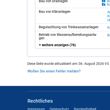
Bau von Drai­na­gen
Ba
Ku
Bau von Klär­an­la­gen
A
Ku
Um
Be­gut­ach­tung von Trink­was­ser­an­la­gen
Ku
Be­trieb von Was­ser­auf­be­rei­tungs­an­la­
B
gen
weitere anzeigen
(76)
Diese Seite wurde aktualisiert am: 06. August 2026 V3.
Wollen Sie einen Fehler melden?
Rechtliches
Impressum
Datenschutz
Barrierefreiheit