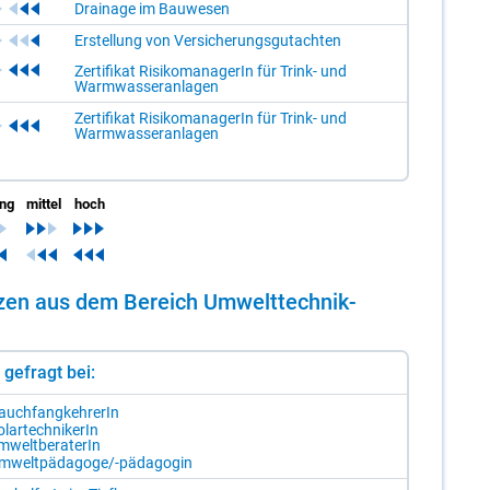
Drainage im Bauwesen
Erstellung von Versicherungsgutachten
Zertifikat RisikomanagerIn für Trink- und
Warmwasseranlagen
Zertifikat RisikomanagerIn für Trink- und
Warmwasseranlagen
ing
mittel
hoch
n­zen aus dem Be­reich Um­welt­tech­nik­
st gefragt bei:
auch­fang­keh­re­rIn
­lar­tech­ni­ke­rIn
­welt­be­ra­te­rIn
m­welt­päd­ago­ge/-​päd­ago­gin