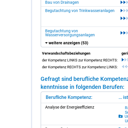
Bau von Drainagen
Begutachtung von Trinkwasseranlagen
Begutachtung von
Wasserversorgungsanlagen
weitere anzeigen
(53)
Verwandschaftsbeziehungen
ger
der Kompetenz LINKS zur Kompetenz RECHTS:
der Kompetenz RECHTS zur Kompetenz LINKS:
Ge­fragt sind be­ruf­li­che Kom­pe­te
kennt­nis­se in fol­gen­den Be­ru­fen:
Berufliche Kompetenz:
... i
Ana­ly­se der En­er­gie­ef­fi­zi­enz
R
So
Um
U