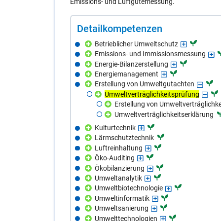
Emissions- und Luftgütemessung.
De­tail­kom­pe­ten­zen
Betrieblicher Umweltschutz
Emissions- und Immissionsmessung
Energie-Bilanzerstellung
Energiemanagement
Erstellung von Umweltgutachten
Umweltverträglichkeitsprüfung
Erstellung von Umweltverträglichke
Umweltverträglichkeitserklärung
Kulturtechnik
Lärmschutztechnik
Luftreinhaltung
Öko-Auditing
Ökobilanzierung
Umweltanalytik
Umweltbiotechnologie
Umweltinformatik
Umweltsanierung
Umwelttechnologien