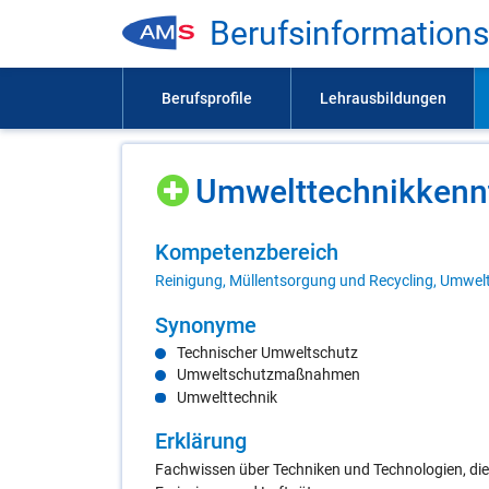
Be­rufs­in­for­ma­ti­on
Um­welt­tech­nik­kennt
Kom­pe­tenz­be­reich
Reinigung, Müllentsorgung und Recycling, Umwel
Syn­ony­me
Technischer Umweltschutz
Umweltschutzmaßnahmen
Umwelttechnik
Er­klä­rung
Fachwissen über Techniken und Technologien, die