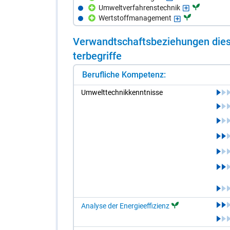
Umweltverfahrenstechnik
Wertstoffmanagement
Ver­wandt­schafts­be­zie­hun­gen die­s
ter­be­grif­fe
Berufliche Kompetenz:
Um­welt­tech­nik­kennt­nis­se
Analyse der Energieeffizienz