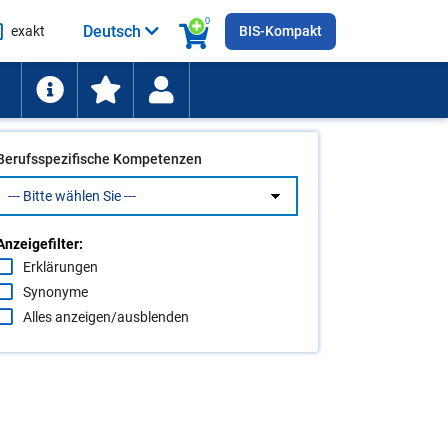
0
Deutsch
exakt
BIS-Kompakt
he
ten
Berufsspezifische Kompetenzen
Anzeigefilter:
Erklärungen
Synonyme
Alles anzeigen/ausblenden