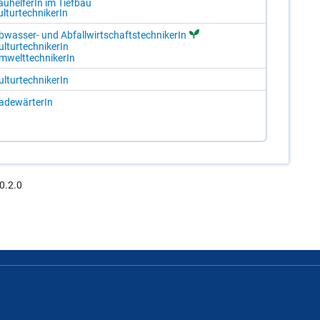
u­hel­fe­rIn im Tief­bau
l­tur­tech­ni­ke­rIn
b­was­ser- und Ab­fall­wirt­schafts­tech­ni­ke­rIn
l­tur­tech­ni­ke­rIn
­welt­tech­ni­ke­rIn
l­tur­tech­ni­ke­rIn
a­de­wär­te­rIn
0.2.0