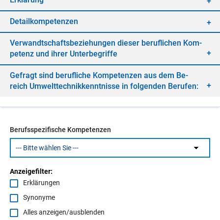
De­tail­kom­pe­ten­zen
Ver­wandt­schafts­be­zie­hun­gen die­ser be­ruf­li­chen Kom­
pe­tenz und ih­rer Un­ter­be­grif­fe
Ge­fragt sind be­ruf­li­che Kom­pe­ten­zen aus dem Be­
reich Um­welt­tech­nik­kennt­nis­se in fol­gen­den Be­ru­fen:
Berufsspezifische Kompetenzen
Anzeigefilter:
Erklärungen
Synonyme
Alles anzeigen/ausblenden