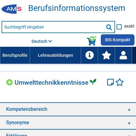
Be­rufs­in­for­ma­ti­ons­sys­tem
Suche
exakt
nach
Suche
Beruf,
Lehrausbildung,
starten
0
Kompetenz
BIS-Kompakt
Deutsch
usw.
Um­welt­tech­nik­kennt­nis­se
Kom­pe­tenz­be­reich
Syn­ony­me
Er­klä­rung