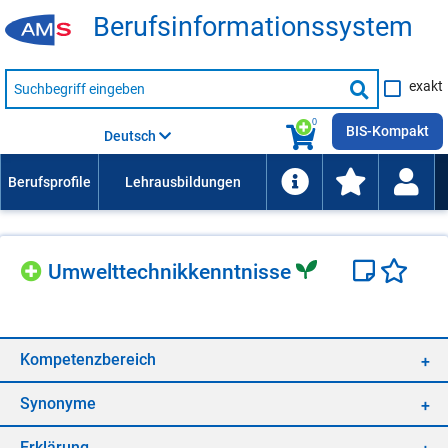
Be­rufs­in­for­ma­ti­ons­sys­tem
Suche
exakt
nach
Suche
Beruf,
Lehrausbildung,
starten
0
Kompetenz
BIS-Kompakt
Deutsch
usw.
Um­welt­tech­nik­kennt­nis­se
Kom­pe­tenz­be­reich
Syn­ony­me
Er­klä­rung