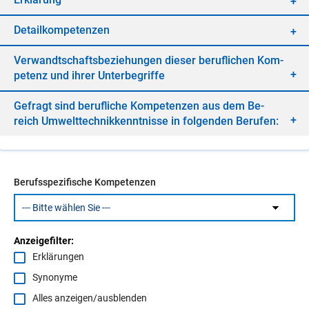
De­tail­kom­pe­ten­zen
Ver­wandt­schafts­be­zie­hun­gen die­ser be­ruf­li­chen Kom­
pe­tenz und ih­rer Un­ter­be­grif­fe
Ge­fragt sind be­ruf­li­che Kom­pe­ten­zen aus dem Be­
reich Um­welt­tech­nik­kennt­nis­se in fol­gen­den Be­ru­fen:
Berufsspezifische Kompetenzen
Anzeigefilter:
Erklärungen
Synonyme
Alles anzeigen/ausblenden