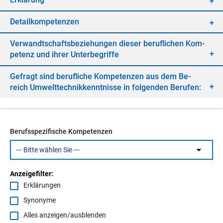
De­tail­kom­pe­ten­zen
Ver­wandt­schafts­be­zie­hun­gen die­ser be­ruf­li­chen Kom­
pe­tenz und ih­rer Un­ter­be­grif­fe
Ge­fragt sind be­ruf­li­che Kom­pe­ten­zen aus dem Be­
reich Um­welt­tech­nik­kennt­nis­se in fol­gen­den Be­ru­fen:
Berufsspezifische Kompetenzen
Anzeigefilter:
Erklärungen
Synonyme
Alles anzeigen/ausblenden