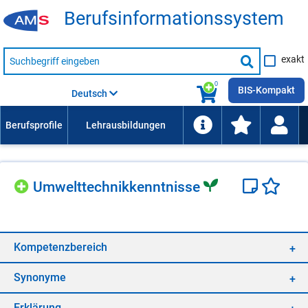
Be­rufs­in­for­ma­ti­ons­sys­tem
Suche
exakt
nach
Suche
Beruf,
Lehrausbildung,
starten
0
Kompetenz
BIS-Kompakt
Deutsch
usw.
Um­welt­tech­nik­kennt­nis­se
Kom­pe­tenz­be­reich
Syn­ony­me
Er­klä­rung