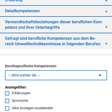
De­tail­kom­pe­ten­zen
Ver­wandt­schafts­be­zie­hun­gen die­ser be­ruf­li­chen Kom­
pe­tenz und ih­rer Un­ter­be­grif­fe
Ge­fragt sind be­ruf­li­che Kom­pe­ten­zen aus dem Be­
reich Um­welt­tech­nik­kennt­nis­se in fol­gen­den Be­ru­fen:
Berufsspezifische Kompetenzen
Anzeigefilter:
Erklärungen
Synonyme
Alles anzeigen/ausblenden