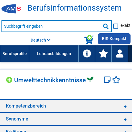
Be­rufs­in­for­ma­ti­ons­sys­tem
Suche
exakt
nach
Suche
Beruf,
Lehrausbildung,
starten
0
Kompetenz
BIS-Kompakt
Deutsch
usw.
Um­welt­tech­nik­kennt­nis­se
Kom­pe­tenz­be­reich
Syn­ony­me
Er­klä­rung