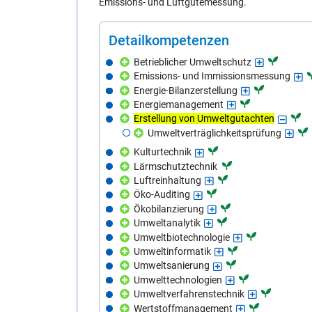
Emissions- und Luftgütemessung.
De­tail­kom­pe­ten­zen
Betrieblicher Umweltschutz
Emissions- und Immissionsmessung
Energie-Bilanzerstellung
Energiemanagement
Erstellung von Umweltgutachten
Umweltverträglichkeitsprüfung
Kulturtechnik
Lärmschutztechnik
Luftreinhaltung
Öko-Auditing
Ökobilanzierung
Umweltanalytik
Umweltbiotechnologie
Umweltinformatik
Umweltsanierung
Umwelttechnologien
Umweltverfahrenstechnik
Wertstoffmanagement