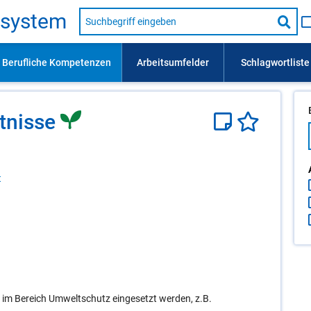
Suche
s­sys­tem
nach
Suc
Beruf,
Lehrausbildung,
star
Kompetenz
usw.
­nis­se
t
 im Bereich Umweltschutz eingesetzt werden, z.B.