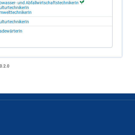
b­was­ser- und Ab­fall­wirt­schafts­tech­ni­ke­rIn
l­tur­tech­ni­ke­rIn
­welt­tech­ni­ke­rIn
l­tur­tech­ni­ke­rIn
a­de­wär­te­rIn
0.2.0