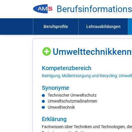
Be­rufs­in­for­ma­ti­on
Um­welt­tech­nik­kennt
Kom­pe­tenz­be­reich
Reinigung, Müllentsorgung und Recycling, Umwel
Syn­ony­me
Technischer Umweltschutz
Umweltschutzmaßnahmen
Umwelttechnik
Er­klä­rung
Fachwissen über Techniken und Technologien, die