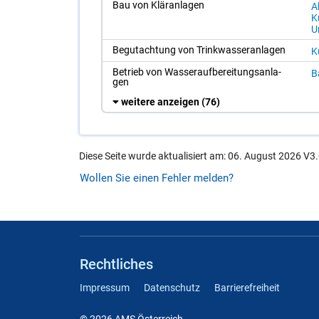
Bau von Klär­an­la­gen
A
Ku
Um
Be­gut­ach­tung von Trink­was­ser­an­la­gen
Ku
Be­trieb von Was­ser­auf­be­rei­tungs­an­la­
B
gen
weitere anzeigen
(76)
Diese Seite wurde aktualisiert am: 06. August 2026 V3.
Wollen Sie einen Fehler melden?
Rechtliches
Impressum
Datenschutz
Barrierefreiheit