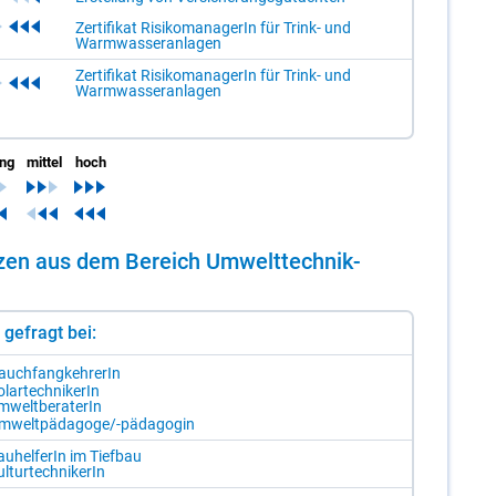
Zertifikat RisikomanagerIn für Trink- und
Warmwasseranlagen
Zertifikat RisikomanagerIn für Trink- und
Warmwasseranlagen
ing
mittel
hoch
n­zen aus dem Be­reich Um­welt­tech­nik­
st gefragt bei:
auch­fang­keh­re­rIn
­lar­tech­ni­ke­rIn
­welt­be­ra­te­rIn
m­welt­päd­ago­ge/-​päd­ago­gin
u­hel­fe­rIn im Tief­bau
l­tur­tech­ni­ke­rIn