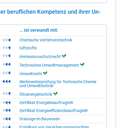
er be­ruf­li­chen Kom­pe­tenz und ih­rer Un­
... ist verwandt mit:
Chemische Verfahrenstechnik
Giftstoffe
Immissionsschutzrecht
Technisches Umweltmanagement
Umweltrecht
Werkmeisterprüfung für Technische Chemie
und Umwelttechnik
Ökoenergietechnik
Zertifikat EnergiebeauftragteR
Zertifikat EnergieeffizienzbeauftragteR
Drainage im Bauwesen
Erstellung von Versicherungsgutachten