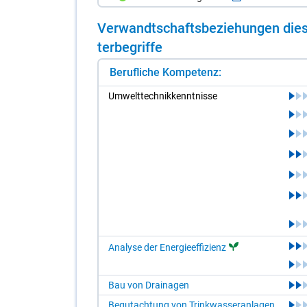
Ver­wandt­schafts­be­zie­hun­gen die­s
ter­be­grif­fe
Berufliche Kompetenz:
Um­welt­tech­nik­kennt­nis­se
Analyse der Energieeffizienz
Bau von Drainagen
Begutachtung von Trinkwasseranlagen