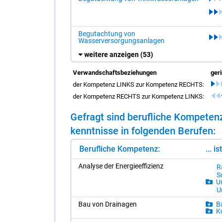
Begutachtung von
Wasserversorgungsanlagen
weitere anzeigen
(53)
Verwandschaftsbeziehungen
ger
der Kompetenz LINKS zur Kompetenz RECHTS:
der Kompetenz RECHTS zur Kompetenz LINKS:
Ge­fragt sind be­ruf­li­che Kom­pe­te
kennt­nis­se in fol­gen­den Be­ru­fen:
Berufliche Kompetenz:
... i
Ana­ly­se der En­er­gie­ef­fi­zi­enz
R
So
Um
U
Bau von Drai­na­gen
Ba
Ku