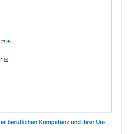
gen
en
er be­ruf­li­chen Kom­pe­tenz und ih­rer Un­