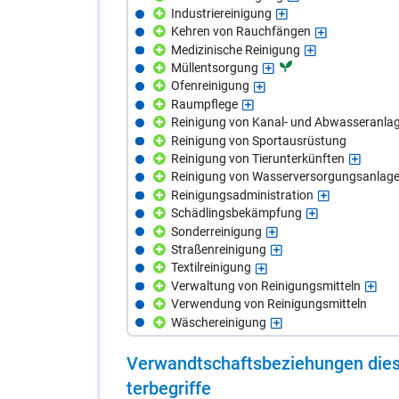
Industriereinigung
Kehren von Rauchfängen
Medizinische Reinigung
Müllentsorgung
Ofenreinigung
Raumpflege
Reinigung von Kanal- und Abwasseranla
Reinigung von Sportausrüstung
Reinigung von Tierunterkünften
Reinigung von Wasserversorgungsanlag
Reinigungsadministration
Schädlingsbekämpfung
Sonderreinigung
Straßenreinigung
Textilreinigung
Verwaltung von Reinigungsmitteln
Verwendung von Reinigungsmitteln
Wäschereinigung
Ver­wandt­schafts­be­zie­hun­gen die­s
ter­be­grif­fe