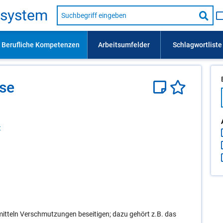
Suche
s­sys­tem
nach
Suc
Beruf,
Lehrausbildung,
star
Kompetenz
usw.
­se
t
itteln Verschmutzungen beseitigen; dazu gehört z.B. das