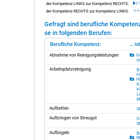
der Kompetenz LINKS zur Kompetenz RECHTS:
der Kompetenz RECHTS zur Kompetenz LINKS:
Ge­fragt sind be­ruf­li­che Kom­pe­te
se in fol­gen­den Be­ru­fen:
Berufliche Kompetenz:
... i
Ab­nah­me von Rei­ni­gungs­leis­tun­gen
Ge
Im
Ar­beits­platz­rei­ni­gung
Bä
Fi
Hi
Ka
K
Le
M
Auf­bet­ten
S
Auf­brin­gen von Streu­gut
Ge
S
Auf­bü­geln
Be
Wä