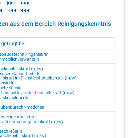
n­zen aus dem Be­reich Rei­ni­gungs­kennt­nis­
st gefragt bei:
­bäu­de­tech­nik­in­ge­nieu­rIn
­mo­bi­li­en­ver­wal­te­rIn
­cke­rei­hilfs­kraft (m/​w)
­sche­rei­fach­ar­bei­te­rIn
lfs­kraft im Dienst­leis­tungs­be­reich (m/​w)
s­sie­rIn
och/​Kö­chin
­bens­mit­tel­pro­duk­ti­ons­hilfs­kraft (m/​w)
as­ken­bild­ne­rIn
tu­ben­bursch/-​mäd­chen
­mein­de­ar­bei­te­rIn
tra­ßen­er­hal­tungs­fach­kraft (m/​w)
­schlie­ße­rIn
­sche­rei­hilfs­kraft (m/​w)