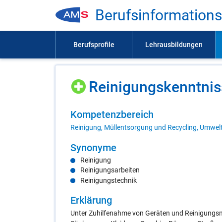
Be­rufs­in­for­ma­ti­on
Rei­ni­gungs­kennt­nis
Kom­pe­tenz­be­reich
Reinigung, Müllentsorgung und Recycling, Umwel
Syn­ony­me
Reinigung
Reinigungsarbeiten
Reinigungstechnik
Er­klä­rung
Unter Zuhilfenahme von Geräten und Reinigungsm