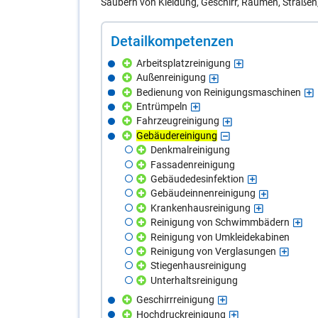
Säubern von Kleidung, Geschirr, Räumen, Straßen
De­tail­kom­pe­ten­zen
Arbeitsplatzreinigung
Außenreinigung
Bedienung von Reinigungsmaschinen
Entrümpeln
Fahrzeugreinigung
Gebäudereinigung
Denkmalreinigung
Fassadenreinigung
Gebäudedesinfektion
Gebäudeinnenreinigung
Krankenhausreinigung
Reinigung von Schwimmbädern
Reinigung von Umkleidekabinen
Reinigung von Verglasungen
Stiegenhausreinigung
Unterhaltsreinigung
Geschirrreinigung
Hochdruckreinigung