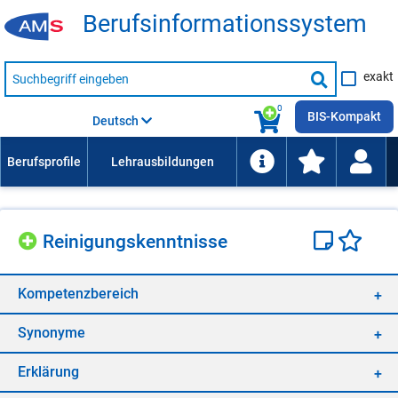
Be­rufs­in­for­ma­ti­ons­sys­tem
Suche
exakt
nach
Suche
Beruf,
Lehrausbildung,
starten
0
Kompetenz
BIS-Kompakt
Deutsch
usw.
Rei­ni­gungs­kennt­nis­se
Kom­pe­tenz­be­reich
Syn­ony­me
Er­klä­rung