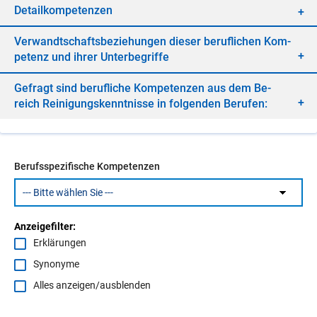
De­tail­kom­pe­ten­zen
Ver­wandt­schafts­be­zie­hun­gen die­ser be­ruf­li­chen Kom­
pe­tenz und ih­rer Un­ter­be­grif­fe
Ge­fragt sind be­ruf­li­che Kom­pe­ten­zen aus dem Be­
reich Rei­ni­gungs­kennt­nis­se in fol­gen­den Be­ru­fen:
Berufsspezifische Kompetenzen
Anzeigefilter:
Erklärungen
Synonyme
Alles anzeigen/ausblenden