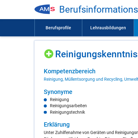
Be­rufs­in­for­ma­ti­on
Rei­ni­gungs­kennt­nis
Kom­pe­tenz­be­reich
Reinigung, Müllentsorgung und Recycling, Umwel
Syn­ony­me
Reinigung
Reinigungsarbeiten
Reinigungstechnik
Er­klä­rung
Unter Zuhilfenahme von Geräten und Reinigungsm