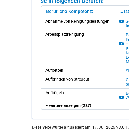
se in fol­gen­den Be­ru­fen:
Berufliche Kompetenz:
... i
Ab­nah­me von Rei­ni­gungs­leis­tun­gen
Ge
Im
Ar­beits­platz­rei­ni­gung
Bä
Fi
Hi
Ka
K
Le
M
Auf­bet­ten
S
Auf­brin­gen von Streu­gut
Ge
S
Auf­bü­geln
Be
Wä
weitere anzeigen
(227)
Diese Seite wurde aktualisiert am: 17. Juli 2026 V3.0.1