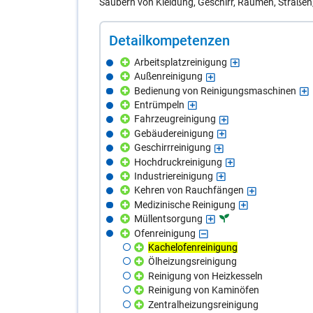
Säubern von Kleidung, Geschirr, Räumen, Straßen
De­tail­kom­pe­ten­zen
Arbeitsplatzreinigung
Außenreinigung
Bedienung von Reinigungsmaschinen
Entrümpeln
Fahrzeugreinigung
Gebäudereinigung
Geschirrreinigung
Hochdruckreinigung
Industriereinigung
Kehren von Rauchfängen
Medizinische Reinigung
Müllentsorgung
Ofenreinigung
Kachelofenreinigung
Ölheizungsreinigung
Reinigung von Heizkesseln
Reinigung von Kaminöfen
Zentralheizungsreinigung