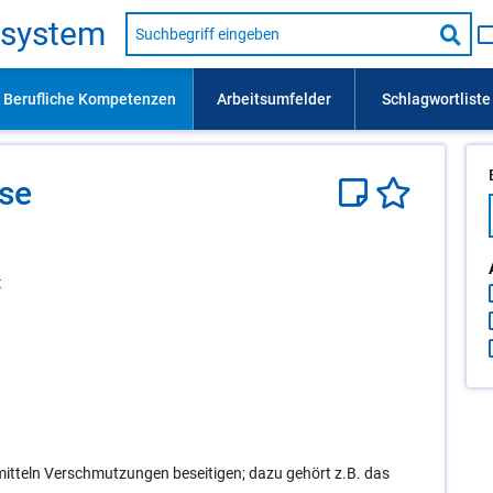
Suche
s­sys­tem
nach
Suc
Beruf,
Lehrausbildung,
star
Kompetenz
usw.
­se
t
itteln Verschmutzungen beseitigen; dazu gehört z.B. das