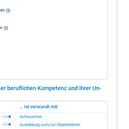
gen
en
er be­ruf­li­chen Kom­pe­tenz und ih­rer Un­
... ist verwandt mit:
Aufwaschen
Ausbildung zum/zur ObjektleiterIn