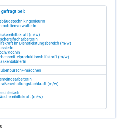
st gefragt bei:
­bäu­de­tech­nik­in­ge­nieu­rIn
­mo­bi­li­en­ver­wal­te­rIn
­cke­rei­hilfs­kraft (m/​w)
­sche­rei­fach­ar­bei­te­rIn
lfs­kraft im Dienst­leis­tungs­be­reich (m/​w)
s­sie­rIn
och/​Kö­chin
­bens­mit­tel­pro­duk­ti­ons­hilfs­kraft (m/​w)
as­ken­bild­ne­rIn
tu­ben­bursch/-​mäd­chen
­mein­de­ar­bei­te­rIn
tra­ßen­er­hal­tungs­fach­kraft (m/​w)
­schlie­ße­rIn
­sche­rei­hilfs­kraft (m/​w)
.0