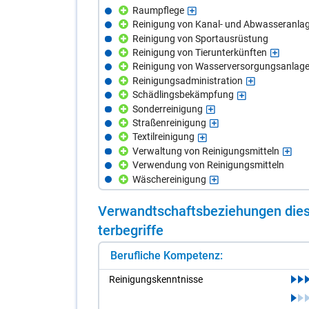
Raumpflege
Reinigung von Kanal- und Abwasseranla
Reinigung von Sportausrüstung
Reinigung von Tierunterkünften
Reinigung von Wasserversorgungsanlag
Reinigungsadministration
Schädlingsbekämpfung
Sonderreinigung
Straßenreinigung
Textilreinigung
Verwaltung von Reinigungsmitteln
Verwendung von Reinigungsmitteln
Wäschereinigung
Ver­wandt­schafts­be­zie­hun­gen die­s
ter­be­grif­fe
Berufliche Kompetenz:
Rei­ni­gungs­kennt­nis­se