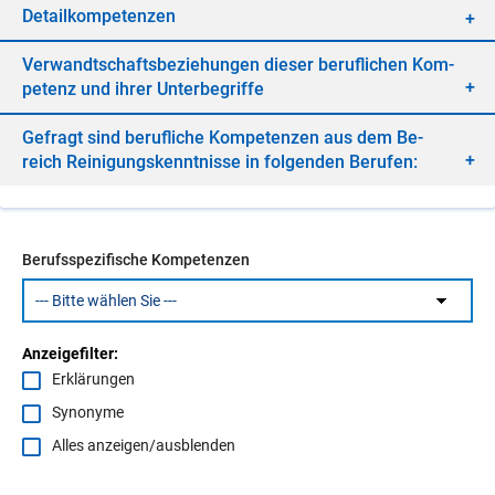
De­tail­kom­pe­ten­zen
Ver­wandt­schafts­be­zie­hun­gen die­ser be­ruf­li­chen Kom­
pe­tenz und ih­rer Un­ter­be­grif­fe
Ge­fragt sind be­ruf­li­che Kom­pe­ten­zen aus dem Be­
reich Rei­ni­gungs­kennt­nis­se in fol­gen­den Be­ru­fen:
Berufsspezifische Kompetenzen
Anzeigefilter:
Erklärungen
Synonyme
Alles anzeigen/ausblenden