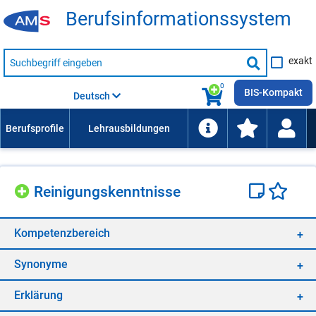
Be­rufs­in­for­ma­ti­ons­sys­tem
Suche
exakt
nach
Suche
Beruf,
Lehrausbildung,
starten
0
Kompetenz
BIS-Kompakt
Deutsch
usw.
Rei­ni­gungs­kennt­nis­se
Kom­pe­tenz­be­reich
Syn­ony­me
Er­klä­rung